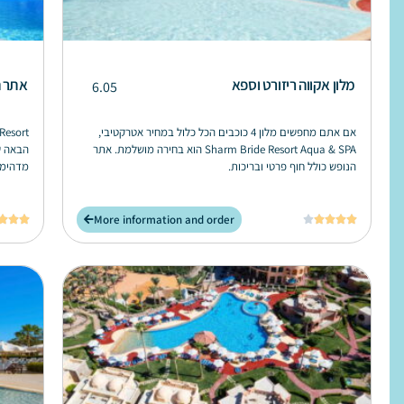
מלון אקווה ריזורט וספא
אתר ה
6.05
אם אתם מחפשים מלון 4 כוכבים הכל כלול במחיר אטרקטיבי,
Sharm Bride Resort Aqua & SPA הוא בחירה מושלמת. אתר
הבאה ש
הנופש כולל חוף פרטי ובריכות.
מדהימים ברמת 5 כוכבים 
More information and order







