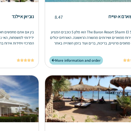
שארם א-שייח
נוביאן איילנד
8.47
The Baron Resort Sharm El Sheikh הוא מלון 5 כוכבים המציע
בין אם אתם מחפשים חופ
ירוח מפוארים ושירותים מהשורה הראשונה. האורחים יכולים
ידידותי למשפחות, האי נו
מחופים פרטיים, בריכות, ברים ועוד בזמן השהייה באתר
המרכזי ויחידות אירוח בר
רמה עולמית זה.
משהו לכולם.
More information and order






