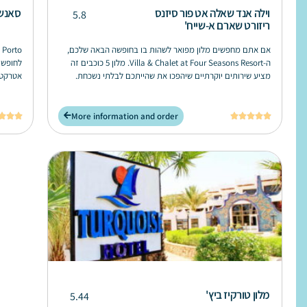
וילה אנד שאלה אט פור סיזנס
סאנשי
5.8
ריזורט שארם א-שייח'
אם אתם מחפשים מלון מפואר לשהות בו בחופשה הבאה שלכם,
ה-Villa & Chalet at Four Seasons Resort. מלון 5 כוכבים זה
לחופשת
מציע שירותים יוקרתיים שיהפכו את שהייתכם לבלתי נשכחת.
אטרקטיב
More information and order








מלון טורקיז ביץ'
5.44