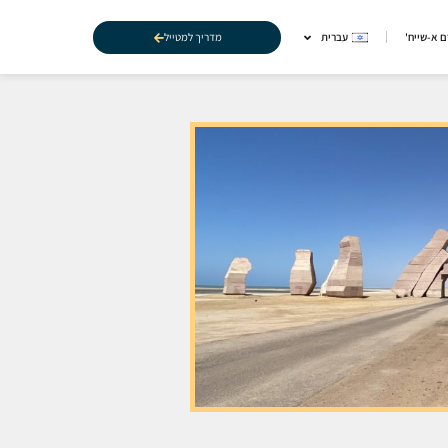
מדריך למטייל
 א-שייח'
עברית