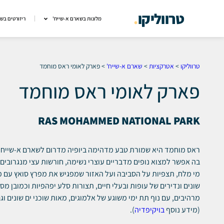
טרווליקו
.
מלונות בשארם א-שייח'
ריזורטים בש
טרווליקו
>
אטרקציות
>
שארם א-שייח'
>
פארק לאומי ראס מוחמד
פארק לאומי ראס מוחמד
RAS MOHAMMED NATIONAL PARK
בה אפשר למצוא נופים מדבריים עוצרי נשימה, חורשות עצי מנגרובים 
מי מלח, תצפיות על הסביבה ועל האזור שמפגיש את מפרץ סואץ עם מ
שונים ונדירים של עופות ובעלי חיים, תצורות סלע יפהפיות וכמובן מ
מרהיבים, עם נוף תת ימי משוגע של אלמוגים, מאות שוכני ים שונים וג
(מידע נוסף
בויקיפדיה
).