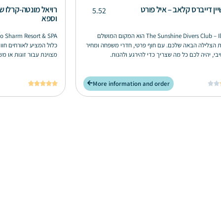
ין דייברס קלאב – איל פורט
רויאל מונטה-קרלו 
5.52
וספא
The Sunshine Divers Club – Il Porto הוא המקום המושלם
 הצלילה הבאה שלכם. עם חוף פרטי, חדרי משפחה ומחיר
כלול המציע לאורחים חווי
י, יהיה לכם כל מה שצריך כדי להירגע ולהנות.
מצוינת עבור זוגות או מ
בסביבה יפה.
More information and order






