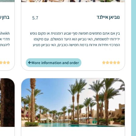
נוביאן איילנד
ברון 
5.7
בין אם אתם מחפשים חופשת סוף שבוע רומנטית או מקום נופש
ידידותי למשפחות, האי נוביאן הוא היעד המושלם. עם מיקומו
חדרי א
המרכזי ויחידות אירוח ברמת חמישה כוכבים, האי נוביאן מציע
ליהנות 
משהו לכולם.
נופש ב
More information and order







