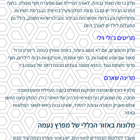
מלון ברמה מאוד גבוהה, לאורך הטיילת ועם מסעדת חוף מעולה. בחוף
הפרטי הגדול יש גם בר וצוות המלון פעיל במיוחד הן ברמת השירות
והתחזוקה והן ברמת אפשרויות הבידור והבילוי שהוא מספק, כולל גם
הפעלות לילדים לאורך היום.
מריטים ג'ולי וילי
מלון מהטובים, אם לא הטוב ביותר, באזור מפרץ נעמה. ריזורט גדול
מאוד עם שפע מסעדות, בר חוף אופנתי, אטרקציות רבות לילדים, חוף
פרטי מטופח ועוד. נמצא מספר צעדים מהמדרחוב של נעמה ביי.
מרינה שארם
מלון 4 כוכבים שנהנה ממיקום מושלם בקצה הטיילת ומעט מוגבה
ממנה, מה שמעניק נוף פנורמי מרהיב של האזור כולו. המלון מעט מיושן
אולם מעניק תמורה גבוהה למחיר, שאינו גבוה ביחס לשאר המלונות
באזור.
מלונות באזור הכללי של מפרץ נעמה
מעבר למלונות הצמודים לחוף הים, יש באזור מפרץ נעמה עוד מגוון