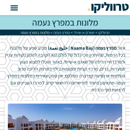
טרווליקו
.
מלונות במפרץ נעמה
טרווליקו
>
שארם א-שייח'
>
מפרץ נעמה
>
מלונות במפרץ נעמה
אזור
מפרץ נעמה (Naama Bay |
خليج نعمة)
מציע שפע של מלונות
בכל הרמות, שהיתרון הכי גדול של כולם הוא הקרבה להמון נקודות עניין
ולמרכז חיי הלילה של שארם א-שייח'. באזור תוכלו למצוא מגוון
מסעדות, ברים, מרכזי קניות ומקומות בילוי במרחק הליכה מרוב
המלונות או נסיעה קצרצרה מחלקם. אין ספק שאירוח במלונות במפרץ
נעמה מתאים במיוחד למי שרוצה להישאר קרוב למרכז העניינים וגם
לרצועת חוף נהדרת.