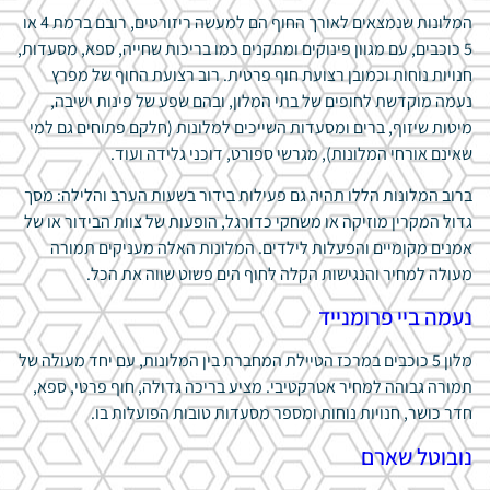
המלונות שנמצאים לאורך החוף הם למעשה ריזורטים, רובם ברמת 4 או
5 כוכבים, עם מגוון פינוקים ומתקנים כמו בריכות שחייה, ספא, מסעדות,
חנויות נוחות וכמובן רצועת חוף פרטית. רוב רצועת החוף של מפרץ
נעמה מוקדשת לחופים של בתי המלון, ובהם שפע של פינות ישיבה,
מיטות שיזוף, ברים ומסעדות השייכים למלונות (חלקם פתוחים גם למי
שאינם אורחי המלונות), מגרשי ספורט, דוכני גלידה ועוד.
ברוב המלונות הללו תהיה גם פעילות בידור בשעות הערב והלילה: מסך
גדול המקרין מוזיקה או משחקי כדורגל, הופעות של צוות הבידור או של
אמנים מקומיים והפעלות לילדים. המלונות האלה מעניקים תמורה
מעולה למחיר והנגישות הקלה לחוף הים פשוט שווה את הכל.
נעמה ביי פרומנייד
מלון 5 כוכבים במרכז הטיילת המחברת בין המלונות, עם יחד מעולה של
תמורה גבוהה למחיר אטרקטיבי. מציע בריכה גדולה, חוף פרטי, ספא,
חדר כושר, חנויות נוחות ומספר מסעדות טובות הפועלות בו.
נובוטל שארם