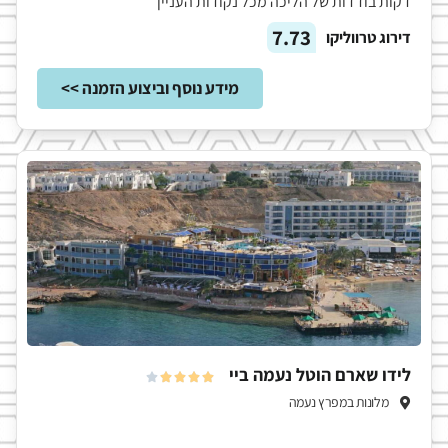
דקות בודדות של הליכה מכל נקודות העניין
7.73
דירוג טרווליקו
מידע נוסף וביצוע הזמנה >>
לידו שארם הוטל נעמה ביי





מלונות במפרץ נעמה