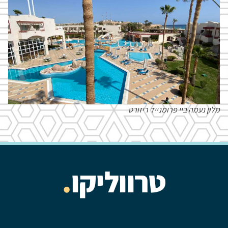
מלון נעמה ביי פרומנייד ריזורט
טרווליקו
.