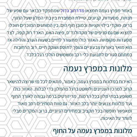
באזור מפרץ נעמה תמצאו
מדרחוב גדול
שמתפקד כבזאר עם שפע של
חנויות, מסעדות, קניונים, טיילת המחברת בין בתי המלון שעל החוף,
ברים, מוקדי בילוי וקניות וכמובן חוף הים. בין המותגים המוכרים תוכלו
למצוא שם גם סניפים של מקדולנד'ס, פיצה האט, הארד רוק קפה, לצד
מסעדות מקומיות. האזור כולו מתעורר לחיים בשעות הערב והלילה אז
הוא מואר באורות צבעוניים והופך לתוסס ושוקק חיים. רוב הרחובות
במתחם סגורים לתנועת כלי רכב ומשמשים הולכי רגל בלבד.
מלונות במפרץ נעמה
האירוח במלונות במפרץ נעמה, כאמור, מתאים לכל מי שרוצה להישאר
קרוב למרכז העניינים ולשוטט ברגל מהמלון כדי לבלות. האזור כולו
משופע בבתי מלון בכל הרמות, מריזורטים ברמה גבוהה לאורך החוף
ועד מלונות צנועים יותר בלב האזור. גם טווח המחירים רחב מאוד
ומאפשר חופשה בכל תקציב ובמחירים הגיוניים, ברוב המקרים מבלי
לוותר על האיכות.
מלונות במפרץ נעמה על החוף