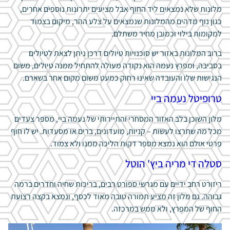
מלונות שלא נמצאים ליד החוף אבל מציעים יתרונות נוספים אחרים,
כגון נוף מדהים מהמלונות שנמצאים על צלע ההר, מיקום בצמוד
למקומות בילוי וכמובן מחיר משתלם.
ברוב המלונות באזור יש סוכנויות טיולים דרכן ניתן לצאת לטיולים
בסביבה, ומפרץ נעמה הוא נקודה מעולה להתחיל ממנה טיולים, משום
הנגישות שלו והעובדה שאינו רחוק כמעט משום מקום אחר בשארם.
טרופיטל נעמה ביי
מלון השוכן בלב האזור המסחרי והתיירותי של נעמה ביי, מספר צעדים
מכל מה שתרצו לעשות – קניות, מועדונים, ברים או מסעדות. יש לו חוף
פרטי אולם הוא נמצא מספר דקות הליכה ממנו ולא צמוד.
סטלה די מריה ביץ' הוטל
ריזורט רחב ידיים עם מגרשי ספורט רבים, בריכות שחיה וחדרים ברמה
גבוהה. גם מלון זה מציע תמורה טובה מאוד לכסף, ונמצא בקצה רצועת
החוף של המפרץ, ולא ממש במרכזה.