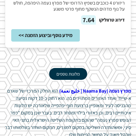
ריזורט 4 כוכבים בשפיץ הדרומי של מפרץ נעמה היפהפה, חולש
על נוף מדהים הנשקף מחוף פרטי משגע
7.64
דירוג טרווליקו
מידע נוסף וביצוע הזמנה >>
מלונות נוספים
מפרץ נעמה (Naama Bay |
خليج نعمة)
הוא החלק המרכזי של שארם
א-שייח' ואחד האזורים המתוירים בה. הוא רחוק כ-10 דקות נסיעה
מהכניסה לעיר ומאופיין ברצועת חוף יפהפייה שלאורכה יש מלונות
איכותיים רבים, וכן באזורי בילוי ומסחר רבים. בעבר שכן במקום "כפר
הנופש מפרץ נעמה" שהוקם בתקופת השליטה הישראלית בחצי האי
סיני, ומשהוחזרה השליטה במקום למצרים, המקום הוחזר בשלמותו דבר
שהקל מאוד על המשך הפיתוח שלו.