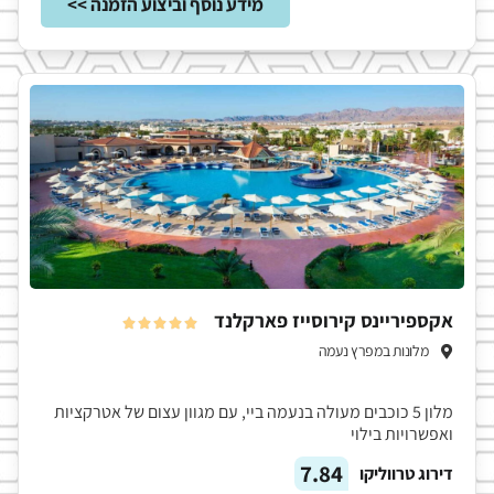
מידע נוסף וביצוע הזמנה >>
אקספיריינס קירוסייז פארקלנד





מלונות במפרץ נעמה
מלון 5 כוכבים מעולה בנעמה ביי, עם מגוון עצום של אטרקציות
ואפשרויות בילוי
7.84
דירוג טרווליקו