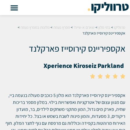
טרווליקו
.
טרווליקו
>
בתי מלון
>
שארם א-שייח'
>
מפרץ נעמה
>
מלונות במפרץ נעמה
>
אקספיריינס קירוסייז פארקלנד
אקספיריינס קירוסייז פארקלנד
Xperience Kiroseiz Parkland





אקספיריינס קירוסייז פארקלנד הוא מלון 5 כוכבים מעולה בנעמה ביי,
עם מגוון עצום של אטרקציות ואפשרויות בילוי. במלון מספר בריכות
שחיה, פארק מים גדול, המון מתקני משחקים לילדים, בר, מועדון
ריקודים, 3 מסעדות, והמון פינות לשבת בשמש או בצל. כל יחידות
האירוח מרוהטות בקפידה וכוללות גם מרפסת עם נוף לחצר המלון. חוף