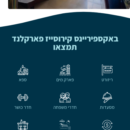
באקספיריינס קירוסייז פארקלנד
תמצאו
ריזורט
פארק מים
ספא
מסעדות
חדרי משפחה
חדר כושר