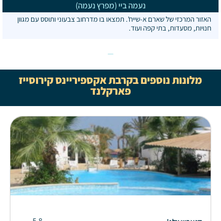
נעמה ביי (מפרץ נעמה)
האזור המרכזי של שארם א-שייח'. תמצאו בו מדרחוב צבעוני ותוסס עם מגוון
חנויות, מסעדות, בתי קפה ועוד.
מלונות נוספים בקרבת אקספיריינס קירוסייז
פארקלנד
5.8