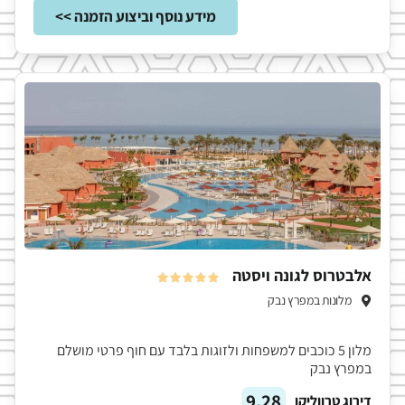
מידע נוסף וביצוע הזמנה >>
אלבטרוס לגונה ויסטה





מלונות במפרץ נבק
מלון 5 כוכבים למשפחות ולזוגות בלבד עם חוף פרטי מושלם
במפרץ נבק
9.28
דירוג טרווליקו