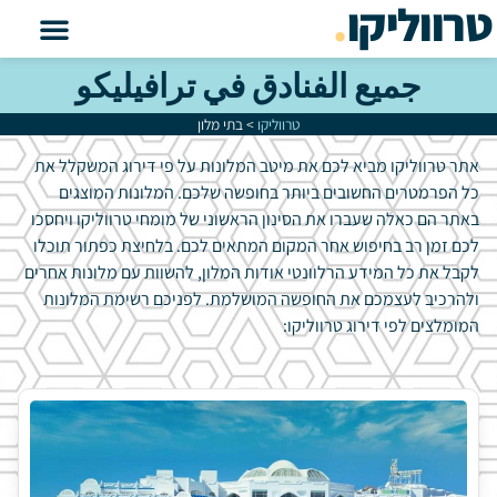
טרווליקו
.
جميع الفنادق في ترافيليكو
טרווליקו
>
בתי מלון
אתר טרווליקו מביא לכם את מיטב המלונות על פי דירוג המשקלל את
כל הפרמטרים החשובים ביותר בחופשה שלכם. המלונות המוצגים
באתר הם כאלה שעברו את הסינון הראשוני של מומחי טרווליקו ויחסכו
לכם זמן רב בחיפוש אחר המקום המתאים לכם. בלחיצת כפתור תוכלו
לקבל את כל המידע הרלוונטי אודות המלון, להשוות עם מלונות אחרים
ולהרכיב לעצמכם את החופשה המושלמת. לפניכם רשימת המלונות
המומלצים לפי דירוג טרווליקו: