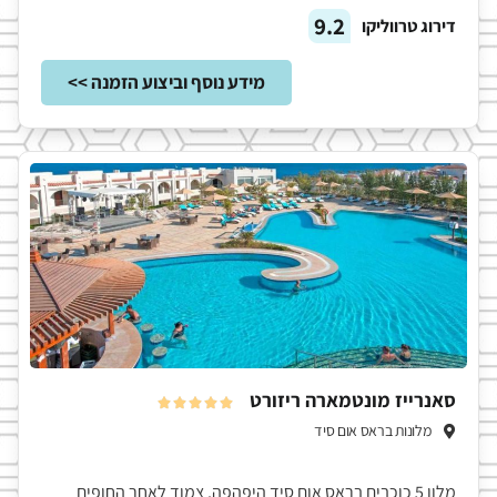
9.2
דירוג טרווליקו
מידע נוסף וביצוע הזמנה >>
סאנרייז מונטמארה ריזורט





מלונות בראס אום סיד
מלון 5 כוכבים בראס אום סיד היפהפה, צמוד לאחר החופים