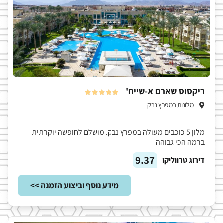
ריקסוס שארם א-שייח'





מלונות במפרץ נבק
מלון 5 כוכבים מעולה במפרץ נבק. מושלם לחופשה יוקרתית
ברמה הכי גבוהה
9.37
דירוג טרווליקו
מידע נוסף וביצוע הזמנה >>