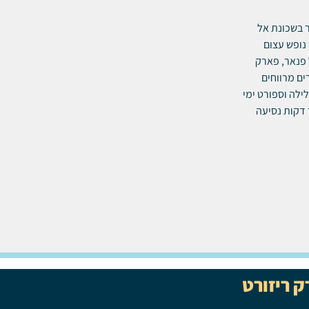
ר בשכונת אל
נופש עצום
 פנאר, פארק
ים מרווחים
ילה וספורט ימי
 דקות נסיעה
ק ריזורט