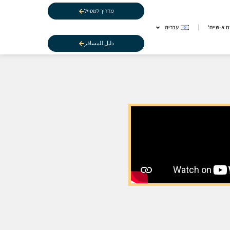
מדריך למטייל
 א-שייח'
עברית
دليل للمسافر