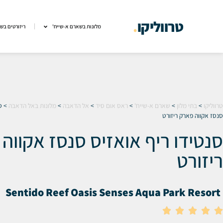
טרווליקו
.
מלונות בשארם א-שייח'
ריזורטים בש
טרווליקו
>
בתי מלון
>
שארם א-שייח'
>
ראס אום סיד
>
אל הדאבה
>
מלונות באל הדאבה
>
ס
סנסז אקווה פארק ריזורט
סנטידו ריף אואזיס סנסז אקווה
ריזורט
Sentido Reef Oasis Senses Aqua Park Resort




