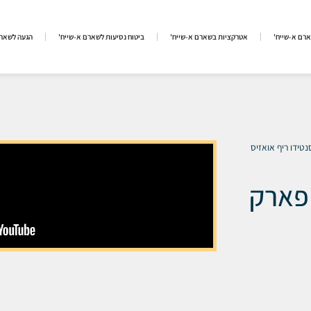
ארם א-שייח'
אטרקציות בשארם א-שייח'
ביטוח נסיעות לשארם א-שייח'
הגעה לשארם
נטידו ריף אואזיס
 פארק