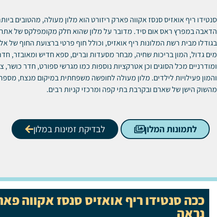
סנטידו ריף אואזיס סנסז אקווה פארק ריזורט הוא מלון מעולה, מהטובים ביות
הדאבה במפרץ ראס אום סיד. מדובר על מלון שהוא חלק מקומפלקס של אתר 
בגודלו מבית רשת המלונות ריף אואזיס, וכולל חוף פרטי ברצועת החוף של אל
מים גדול, המון בריכות שחיה, מבחר מסעדות וברים, ספא חדיש ומאובזר, חדר
ומודרניים מכל הסוגים וכן אטרקציות נוספות כמו מגרשי ספורט, חדר כושר, צל
והמון פעילויות לילדים. מלון מעולה לחופשה משפחתית במיקום מנצח, מספר
מהשוק הישן של שארם ובקרבת בתי קפה ומרכזי קניות רבים.
לתמונות המלון
לבדיקת זמינות במלון
ככה סנטידו ריף אואזיס סנסז אקווה פאר
נראה