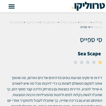
טרווליקו
.
טרווליקו
>
בתי מלון
>
שארם א-שייח'
>
ראס אום סיד
>
אל הדאבה
>
מלונות באל
הדאבה
>
סי ספייס
סי ספייס
Sea Scape





דירות סי סקיפ מציעות נופים מדהימים של הים האדום, מה שהופך
אותה למקום המושלם לשהות בו כדי ליהנות מכל מה שיש לשארם
א-שייח' להציע.
הדירות נמצאות גם במרחק הליכה קצר מחוף הים, כך
שתוכלו לגשת בקלות למים וליהנות מהפעילויות הרבות המוצעות.
המתחם מציע גם בריכת שחייה, כך שתוכלו לטבול ולהתקרר אחרי יום