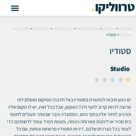
טרווליקו
.
טרווליקו
>
בתי מלון
>
שארם א-שייח'
>
ראס אום סיד
>
אל הדאבה
>
מלונות באל
הדאבה
>
סטודיו
סטודיו
Studio





יש המון סיבות להתארח בסטודיו באל חדבה!
המיקום מושלם למי
שרוצה להיות קרוב לחוף ולכל האקשן, אבל בכל זאת, יש לו מקום שליו
ומרגיע לחזור אליו בסוף היום.
המסעדה והבר שבאתר מעולים לחטוף
ביס מהיר או ליהנות מארוחה נינוחה, והצוות תמיד עומד לרשותכם כדי
לעזור בכל הצרכים שלכם.
דירות הסטודיו מרווחות ונוחות, עם כל