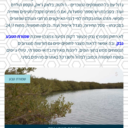
גדול עם כל המשחקים המוכרים – רולטה, בלאק ג'אק, טקסס הולדם
ועוד. בסביבתו יש מספר מסעדות, אם כי בפנים תקבלו חטיפים ושתייה
חופשי. תזהו אותו בקלות לפי דגמי האייקונים מרחבי העולם שפזורים
בסביבתו – פסל החירות, מגדל אייפול ועוד. כניסה חופשית, פתוח 24/7.
לא רחוק ממפרץ נבק (כעשר דקות נסיעה צפונה) שוכנת
שמורת הטבע
נבק
, ובה אפשר לראות מעבר לחופים יפים גם חורשות מנגרובים
הצומחים ממש בתוך המים, ליהנות מאירוח בדואי מסורתי, טיולי ג'יפים
בשטח השמורה וכמובן לצלול ולשנרקל באתרים מהיפים בסיני.
שמורת טבע