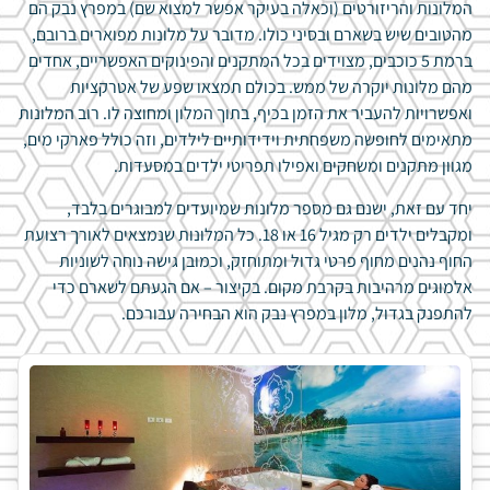
המלונות והריזורטים (וכאלה בעיקר אפשר למצוא שם) במפרץ נבק הם
מהטובים שיש בשארם ובסיני כולו. מדובר על מלונות מפוארים ברובם,
ברמת 5 כוכבים, מצוידים בכל המתקנים והפינוקים האפשריים, אחדים
מהם מלונות יוקרה של ממש. בכולם תמצאו שפע של אטרקציות
ואפשרויות להעביר את הזמן בכיף, בתוך המלון ומחוצה לו. רוב המלונות
מתאימים לחופשה משפחתית וידידותיים לילדים, וזה כולל פארקי מים,
מגוון מתקנים ומשחקים ואפילו תפריטי ילדים במסעדות.
יחד עם זאת, ישנם גם מספר מלונות שמיועדים למבוגרים בלבד,
ומקבלים ילדים רק מגיל 16 או 18. כל המלונות שנמצאים לאורך רצועת
החוף נהנים מחוף פרטי גדול ומתוחזק, וכמובן גישה נוחה לשוניות
אלמוגים מרהיבות בקרבת מקום. בקיצור – אם הגעתם לשארם כדי
להתפנק בגדול, מלון במפרץ נבק הוא הבחירה עבורכם.