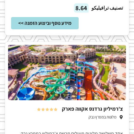
8.64
تصنيف ترافيليكو
מידע נוסף וביצוע הזמנה >>
צ'רמיליון גרדנס אקווה פארק





מלונות במפרץ נבק
אחד משלושה מלונות מעולים מרשת צ'רמיליון במפרץ נבק,