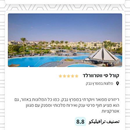
קורל סי ווטרוורלד





מלונות במפרץ נבק
ריזורט מפואר ויוקרתי במפרץ נבק. כמו כל המלונות באזור, גם
הוא מציע חוף פרטי ענק ואירוח מלכותי ומפנק עם מגוון
אטרקציות
8.8
تصنيف ترافيليكو