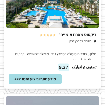
ריקסוס שארם א-שייח'





מלונות במפרץ נבק
מלון 5 כוכבים מעולה במפרץ נבק. מושלם לחופשה יוקרתית
ברמה הכי גבוהה
9.37
تصنيف ترافيليكو
מידע נוסף וביצוע הזמנה >>