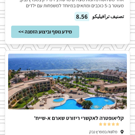
מעוטר ב-5 כוכבים ומתאים במיוחד למשפחות עם ילדים
8.56
تصنيف ترافيليكو
מידע נוסף וביצוע הזמנה >>
קליאופטרה לאקשרי ריזורט שארם א-שייח'





מלונות במפרץ נבק