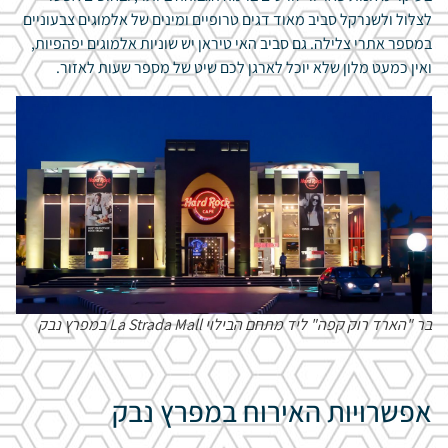
לצלול ולשנרקל סביב מאוד דגים טרופיים ומינים של אלמוגים צבעוניים
במספר אתרי צלילה. גם סביב האי טיראן יש שוניות אלמוגים יפהפיות,
ואין כמעט מלון שלא יוכל לארגן לכם שיט של מספר שעות לאזור.
בר "הארד רוק קפה" ליד מתחם הבילוי La Strada Mall במפרץ נבק
אפשרויות האירוח במפרץ נבק