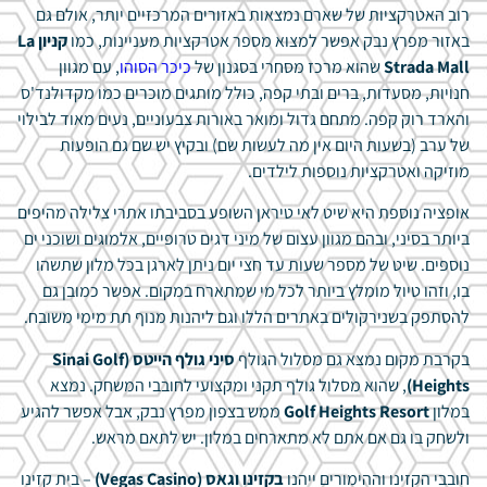
רוב האטרקציות של שארם נמצאות באזורים המרכזיים יותר, אולם גם
באזור מפרץ נבק אפשר למצוא מספר אטרקציות מעניינות, כמו
קניון La
Strada Mall
שהוא מרכז מסחרי בסגנון של
כיכר הסוהו
, עם מגוון
חנויות, מסעדות, ברים ובתי קפה, כולל מותגים מוכרים כמו מקדולנד'ס
והארד רוק קפה. מתחם גדול ומואר באורות צבעוניים, נעים מאוד לבילוי
של ערב (בשעות היום אין מה לעשות שם) ובקיץ יש שם גם הופעות
מוזיקה ואטרקציות נוספות לילדים.
אופציה נוספת היא שיט לאי טיראן השופע בסביבתו אתרי צלילה מהיפים
ביותר בסיני, ובהם מגוון עצום של מיני דגים טרופיים, אלמוגים ושוכני ים
נוספים. שיט של מספר שעות עד חצי יום ניתן לארגן בכל מלון שתשהו
בו, וזהו טיול מומלץ ביותר לכל מי שמתארח במקום. אפשר כמובן גם
להסתפק בשנירקולים באתרים הללו וגם ליהנות מנוף תת מימי משובח.
בקרבת מקום נמצא גם מסלול הגולף
סיני גולף הייטס (Sinai Golf
Heights)
, שהוא מסלול גולף תקני ומקצועי לחובבי המשחק. נמצא
במלון
Golf Heights Resort
ממש בצפון מפרץ נבק, אבל אפשר להגיע
ולשחק בו גם אם אתם לא מתארחים במלון. יש לתאם מראש.
חובבי הקזינו וההימורים ייהנו
בקזינו וגאס (Vegas Casino)
– בית קזינו