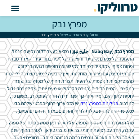
טרווליקו
.
מפרץ נבק
טרווליקו
>
שארם א-שייח'
>
מפרץ נבק
מפרץ נבק (Nabq Bay |
خليج نبق)
נמצא כעשר דקות נסיעה מנמל
התעופה של שארם א-שייח', והוא סוג של "עיר בתוך עיר" – אזור מבודד
ופחות צפוף, שמתאים במיוחד למי שרוצה חופשה רגועה בריזורט
יוקרתי ומפנק עם פרטיות מוחלטת, ואין לו בעיה לנסוע קצת כדי ליהנות
מהאטרקציות הנוספות של העיר. תצורת החוף של מפרץ נבק שונה
במקצת – המים רדודים (בגובה הקרסול או מעט יותר) עד למרחק גדול
יחסית לתוך הים, ומיד אחר כך ישנה ירידה חדה לעומק רב. משום כך,
למרבית
המלונות במפרץ נבק
יש מזח ארוך בחוף הפרטי שלהם כדי
שאפשר יהיה להגיע בקלות לריף (והריפים באזור זה הם יפהפיים).
מול רצועת החוף משקיף המפרץ על האי טיראן ממש בפתחו של מפרץ
עקבה, ויחד עם רצועת החוף יוצר את מיצרי טיראן. לאורך החוף ישנם
בעיקר מלונות פאר וריזורטים ברמה הגבוהה ביותר, ובחופים אפשר