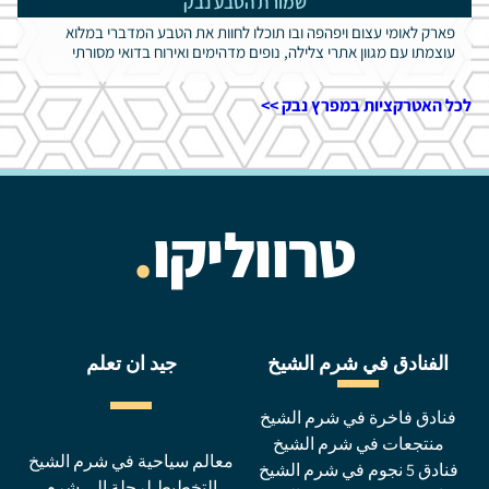
שמורת הטבע נבק
פארק לאומי עצום ויפהפה ובו תוכלו לחוות את הטבע המדברי במלוא
עוצמתו עם מגוון אתרי צלילה, נופים מדהימים ואירוח בדואי מסורתי
לכל האטרקציות במפרץ נבק >>
טרווליקו
.
الفنادق في شرم الشيخ
جيد ان تعلم
فنادق فاخرة في شرم الشيخ
منتجعات في شرم الشيخ
معالم سياحية في شرم الشيخ
فنادق 5 نجوم في شرم الشيخ
التخطيط لرحلة إلى شرم