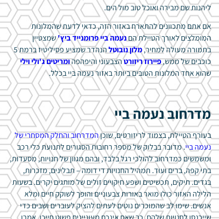
ליהנות שם מבירה ואוכל טוב מול הים.
אם אתם מתכוונים להתארח באזור הזה, כדאי לדעת שהמלונות
המומלצים לאורך הטיילת הם
נעמה ביי פרומנייד ביץ'
שמצטיין
בתמורה מעולה למחיר,
מלון נובוטל
הנהדר שמציע פסיליטיז ברמת 5
כוכבים של ממש,
פיירוז ריזורט
הצבעוני והיפהפה
ומריטים ג'ולי וילי
שהוא אחד המלונות הטובים ביותר באזור נעמה ביי בכלל.
מדרחוב נעמה ביי
בעורף הטיילת, בצמוד לריזורטים, שוכן
המדרחוב והחלק המסחרי של
נעמה ביי
. מדובר בבלוק של מספר רחובות הסגורים לתנועת כלי רכב
ומשמשים כמדרחוב להולכי רגל בלבד, ובהם מגוון של חנויות, מסעדות,
בתי קפה, ברים ועוד. תמהיל החנויות די דומה – תבלינים, מזכרות,
בגדים. תיקים, תכשיטים ושפע חיקויים זולים של מותגים יקרים. בשעות
הלילה האזור כולו מואר באורות צבעוניים והופך לשוקק חיים ומלא
אנשים. שימו לב שהמוכרים נוטים לעתים להציק לעוברים ושבים כדי
שייכנסו לחנויות שלהם, כך שאם אינכם מעוניינים פשוט חייכו, אמרו