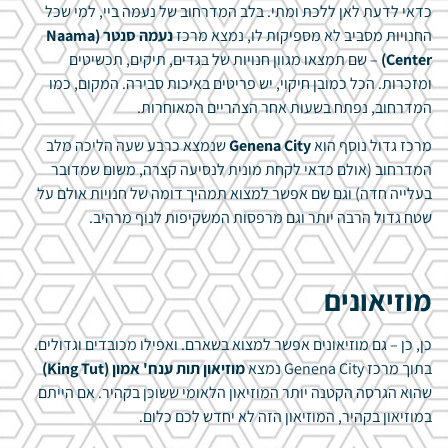
כדאי לדעת לאן ללכת ומתי. בלב המדרחוב של נעמה ביי, למי שכל
החנויות מסביב לא מספיקות לו, נמצא מרכז
נעמה סנטר (Naama
Center)
– שם תמצאו מגוון חנויות של בגדים, תיקים, תכשיטים
ומזכרות. הכל כמובן חיקוי, יש פריטים באיכות סבירה. המקום, כמו
המדרחוב, נפתח בשעות אחר הצהריים המאוחרות.
מרכז גדול נוסף הוא
Genena City
שנמצא כרבע שעה הליכה מלב
המדרחוב (אולם כדאי לקחת מונית לנסיעה קצרה, משום שמדובר
בעלייה חדה) וגם שם אפשר למצוא תמהיך דומה של חנויות אולם על
שטח גדול הרבה יותר וגם מרפסות המשקיפות לנוף מרהיב.
מוזיאונים
כן, כן – גם מוזיאונים אפשר למצוא בשארם. ואפילו מכובדים וגדולים.
בתוך מרכז Genena City נמצא
מוזיאון תות ענח' אמון (King Tut)
שהוא הגרסה הקטנה יותר המוזיאון הלאומי ששוכן בקהיר. אם הייתם
במוזיאון בקהיר, המוזיאון הזה לא יחדש לכם כלום.