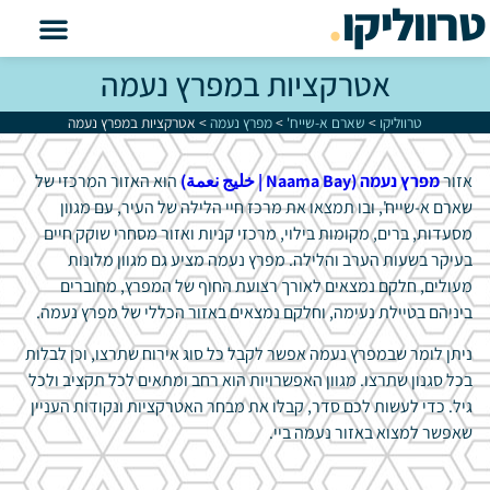
טרווליקו
.
אטרקציות במפרץ נעמה
טרווליקו
>
שארם א-שייח'
>
מפרץ נעמה
>
אטרקציות במפרץ נעמה
אזור
מפרץ נעמה (Naama Bay |
خليج نعمة)
הוא האזור המרכזי של
שארם א-שייח', ובו תמצאו את מרכז חיי הלילה של העיר, עם מגוון
מסעדות, ברים, מקומות בילוי, מרכזי קניות ואזור מסחרי שוקק חיים
בעיקר בשעות הערב והלילה. מפרץ נעמה מציע גם מגוון מלונות
מעולים, חלקם נמצאים לאורך רצועת החוף של המפרץ, מחוברים
ביניהם בטיילת נעימה, וחלקם נמצאים באזור הכללי של מפרץ נעמה.
ניתן לומר שבמפרץ נעמה אפשר לקבל כל סוג אירוח שתרצו, וכן לבלות
בכל סגנון שתרצו. מגוון האפשרויות הוא רחב ומתאים לכל תקציב ולכל
גיל. כדי לעשות לכם סדר, קבלו את מבחר האטרקציות ונקודות העניין
שאפשר למצוא באזור נעמה ביי.