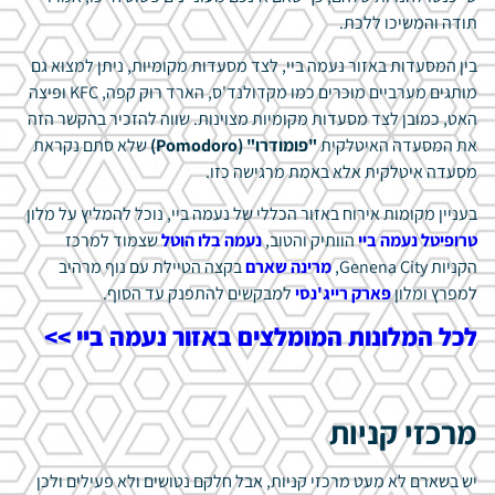
תודה והמשיכו ללכת.
בין המסעדות באזור נעמה ביי, לצד מסעדות מקומיות, ניתן למצוא גם
מותגים מערביים מוכרים כמו מקדולנד'ס, הארד רוק קפה, KFC ופיצה
האט, כמובן לצד מסעדות מקומיות מצוינות. שווה להזכיר בהקשר הזה
את המסעדה האיטלקית
"פומודרו" (Pomodoro)
שלא סתם נקראת
מסעדה איטלקית אלא באמת מרגישה כזו.
בעניין מקומות אירוח באזור הכללי של נעמה ביי, נוכל להמליץ על מלון
טרופיטל נעמה ביי
הוותיק והטוב,
נעמה בלו הוטל
שצמוד למרכז
הקניות Genena City,
מרינה שארם
בקצה הטיילת עם נוף מרהיב
למפרץ ומלון
פארק רייג'נסי
למבקשים להתפנק עד הסוף.
לכל המלונות המומלצים באזור נעמה ביי >>
מרכזי קניות
יש בשארם לא מעט מרכזי קניות, אבל חלקם נטושים ולא פעילים ולכן