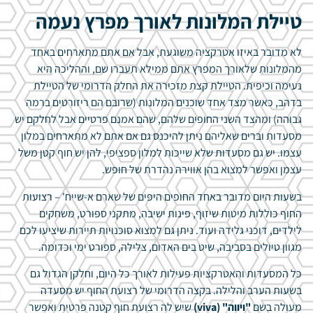
טיילת המלונות לאורך מפרץ נעמה
לא מדובר באיזו אטרקציה משוגעת, אבל אם אתם מתארחים באחד
מהמלונות שלאורך המפרץ אתם ממילא תעברו שם, וההליכה היא
נעימה וכיפית. הטיילת קצת מזכירה את החלק הדרומי של הטיילת
בדהב, כאשר מצד אחד שוכנים המלונות (שרובם הם ריזורטים ברמה
גבוהה) ומהצד השני החופים שלהם, שהם אמנם פרטיים אבל לחלקם יש
מסעדות וברים שאליהם ניתן להיכנס גם אם אתם לא מתארחים במלון
עצמו. יש גם מסעדות שלא שייכות למלון ספציפי, להן יש חוף קטן משל
עצמן ואפשר למצוא בהן אווירה נהדרת של חופש.
בשעות היום מדובר באחד החופים היפים של שארם א-שייח' – רצועות
החוף כוללות מיטות שיזוף, פינות ישיבה, מתקני ספורט, משחקים
לילדים, דוכני גלידה ועוד. ניתן גם למצוא סוכנויות תיירות שיציעו לכם
מגוון טיולים בסביבה, שיט בים האדום, צלילה, ספורט ימי וכדומה.
כל המסעדות והאטרקציות פעילות לאורך כל היום, וחלקן הגדול גם
בשעות הערב והלילה. בקצה הדרומי של רצועת החוף יש מסעדה
מעולה בשם
"ויווה" (viva)
שיש לה רצועת חוף קטנה פרטית ואפשר