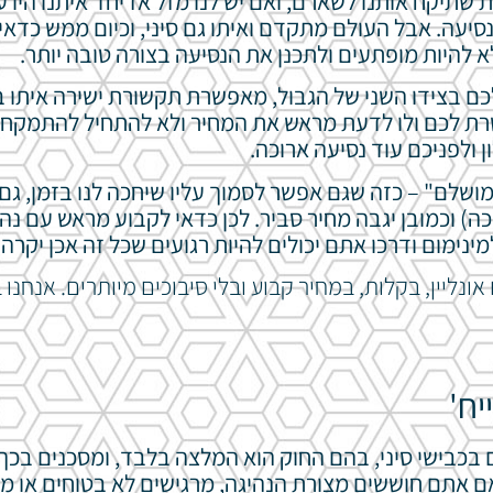
 שתיקח אותנו לשארם, ואם יש לנו מזל אז יחד איתנו היו ע
סיעה. אבל העולם מתקדם ואיתו גם סיני, וכיום ממש כדאי
לא להיות מופתעים ולתכנן את הנסיעה בצורה טובה יותר.
ם בצידו השני של הגבול, מאפשרת תקשורת ישירה איתו 
שרת לכם ולו לדעת מראש את המחיר ולא להתחיל להתמקח ע
ולפניכם עוד נסיעה ארוכה.
מושלם" – כזה שגם אפשר לסמוך עליו שיחכה לנו בזמן, גם 
וכה) וכמובן יגבה מחיר סביר. לכן כדאי לקבוע מראש עם נה
נימום ודרכו אתם יכולים להיות רגועים שכל זה אכן יקרה.
ונליין, בקלות, במחיר קבוע ובלי סיבוכים מיותרים. אנחנו
יח'
ם בכבישי סיני, בהם החוק הוא המלצה בלבד, ומסכנים בכך
 אתם חוששים מצורת הנהיגה, מרגישים לא בטוחים או מב