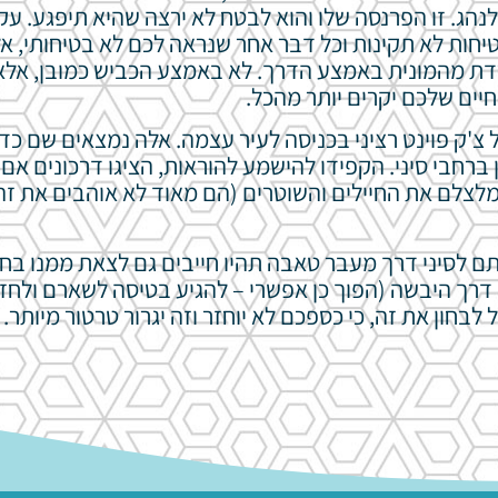
הג. זו הפרנסה שלו והוא לבטח לא ירצה שהיא תיפגע. עק
טיחות לא תקינות וכל דבר אחר שנראה לכם לא בטיחותי, א
רדת מהמונית באמצע הדרך. לא באמצע הכביש כמובן, אלא
חיים שלכם יקרים יותר מהכל.
צ'ק פוינט רציני בכניסה לעיר עצמה. אלה נמצאים שם כדי
 ברחבי סיני. הקפידו להישמע להוראות, הציגו דרכונים אם
לצלם את החיילים והשוטרים (הם מאוד לא אוהבים את זה
תם לסיני דרך מעבר טאבה תהיו חייבים גם לצאת ממנו בח
דרך היבשה (הפוך כן אפשרי – להגיע בטיסה לשארם ולחזו
חון את זה, כי כספכם לא יוחזר וזה יגרור טרטור מיותר.