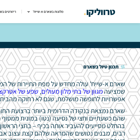
טרווליקו
.
מלונות בשארם א-שייח'
ריזורטים בש
תכנון טיול בשארם
שארם א-שייח' עולה מחדש על מפת התיירות של המטי
שמציעה
מגוון של בתי מלון מעולים
,
שפע של אטרקצי
אפשרויות לחופשה מושלמת, שגם לא רחוקה מהבית וג
שהם כשעתיים וחצי של נסיעה (נטו) במונית ממסוף ה
בהחלט מסייעים להעביר אותה בכיף – בחצי הראשון
רבים, מבנים נטושים שהמראה שלהם קצת עצוב אבל