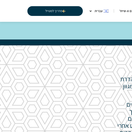
מדריך למטייל
 א-שייח'
עברית
הדרת
וון
 הוא כ-230 קילומטרים
ך
ם
 אחרי