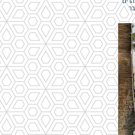
הרים
בר