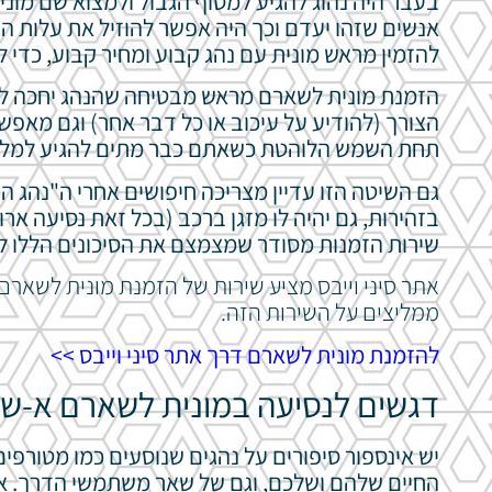
בעבר היה נהוג להגיע למסוף הגבול ולמצוא שם מונית
אנשים שזהו יעדם וכך היה אפשר להוזיל את עלות הנ
להזמין מראש מונית עם נהג קבוע ומחיר קבוע, כדי 
הזמנת מונית לשארם מראש מבטיחה שהנהג יחכה לכ
הצורך (להודיע על עיכוב או כל דבר אחר) וגם מאפ
תחת השמש הלוהטת כשאתם כבר מתים להגיע למלון 
גם השיטה הזו עדיין מצריכה חיפושים אחרי ה"נהג ה
בזהירות, גם יהיה לו מזגן ברכב (בכל זאת נסיעה אר
שירות הזמנות מסודר שמצמצם את הסיכונים הללו למי
אתר סיני וייבס מציע שירות של הזמנת מונית לשארם א
ממליצים על השירות הזה.
להזמנת מונית לשארם דרך אתר סיני וייבס >>
דגשים לנסיעה במונית לשארם א-שי
יש אינספור סיפורים על נהגים שנוסעים כמו מטורפי
החיים שלהם ושלכם, וגם של שאר משתמשי הדרך. אם