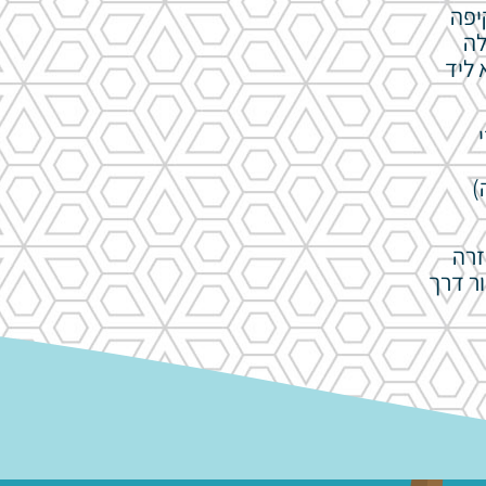
יפה
לה
 ליד
)
זרה
ר דרך