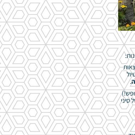
נות:
צאות
יול
ה
.
ופש!)
 סיני