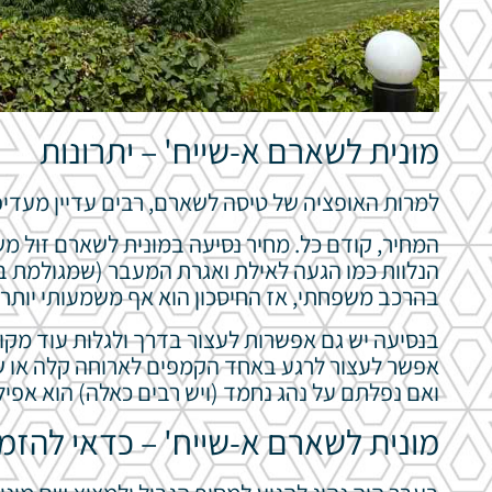
מונית לשארם א-שייח' – יתרונות
למרות האופציה של טיסה לשארם, רבים עדיין מעדיפי
המחיר, קודם כל. מחיר נסיעה במונית לשארם זול מ
הנלוות כמו הגעה לאילת ואגרת המעבר (שמגולמת ב
בהרכב משפחתי, אז החיסכון הוא אף משמעותי יותר,
בנסיעה יש גם אפשרות לעצור בדרך ולגלות עוד מקומו
אפשר לעצור לרגע באחד הקמפים לארוחה קלה או שת
ואם נפלתם על נהג נחמד (ויש רבים כאלה) הוא אפי
מונית לשארם א-שייח' – כדאי להזמ