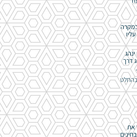
וד
במקרה
ליו
ינהג
ג דרך
 בהחלט
 את
חינים