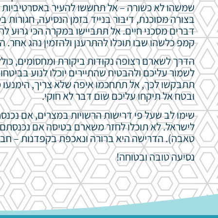
שמשהו לא כשורה – אל תחששו להעיר באסרטיביות לנ
בצורה מסוכנת, דיבור בנייד בזמן הנסיעה, חגורות ב
דברים מסכני חיים. אל תתביישו במקרה הכי גרוע ל
קמפ כלשהו שבו תוכלו להתרענן ולהזמין נהג אחר. ה
הדרך לשארם רצופה נקודות ביקורת ומחסומים, כולל 
לשמור עליכם ולהבטיח שהתיירים יוכלו לנוע בביטחון
תתבקשו לכך, אל תתחכמו איפה שלא צריך, הימנעו מ
ובטח אל תיקחו עליכם שום דבר לא חוקי.
שימו לב שעל פי דרישות הרשויות במצרים, אם נכנס
לישראל. לא תוכלו לחזר משארם בטיסה אם נכנסתם 
טאבה). הדרישה היא ברורה ונאכפת בקפדנות – חבל לב
נסיעה טובה ובטוחה!