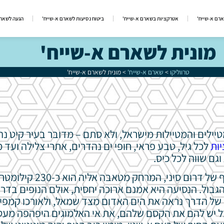
ארם א-שייח'
אטרקציות בשארם א-שייח'
ביטוח נסיעות לשארם א-שייח'
הגעה לשארם
מונית לשארם א-שייח'
טרווליקו
>
שארם א-שייח'
>
מונית לשארם א-שייח'
ילים והמטיילות מישראל, ולא סתם – מדובר בעיר קיט נ
ות
לכל גיל, טבע פראי, חופי ים נהדרים, אתרי צלילה ועד מג
ם שווה לכל כיס.
שארם נמצאת בנקודה הדרומית ביותר ברצועת החוף של דרום סיני, המרחק מטאבה אליה
גבול. הנסיעה היא אמנם ארוכה יחסית, אולם הנופים בדר
 של הדרך נראה את הים האדום מצד שמאל, ולאורכו קמפי
 יש להם את הקסם שלהם, את אי האלמוגים היפהפה מעט