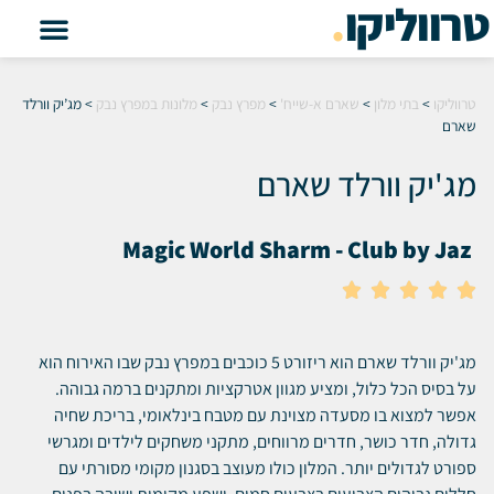
טרווליקו
.
טרווליקו
>
בתי מלון
>
שארם א-שייח'
>
מפרץ נבק
>
מלונות במפרץ נבק
>
מג’יק וורלד
שארם
מג'יק וורלד שארם
Magic World Sharm - Club by Jaz





מג'יק וורלד שארם הוא ריזורט 5 כוכבים במפרץ נבק שבו האירוח הוא
על בסיס הכל כלול, ומציע מגוון אטרקציות ומתקנים ברמה גבוהה.
אפשר למצוא בו מסעדה מצוינת עם מטבח בינלאומי, בריכת שחיה
גדולה, חדר כושר, חדרים מרווחים, מתקני משחקים לילדים ומגרשי
ספורט לגדולים יותר. המלון כולו מעוצב בסגנון מקומי מסורתי עם