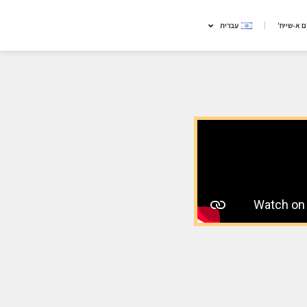
 א-שייח'
עברית