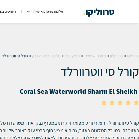
טרווליקו
.
מלונות בשארם א-שייח'
ריזורטים בש
טרווליקו
>
בתי מלון
>
שארם א-שייח'
>
מפרץ נבק
>
מלונות במפרץ נבק
>
קורל סי ווטרוורלד
קורל סי ווטרוורלד
Coral Sea Waterworld Sharm El Sheikh





קורל סי ווטרוורלד הוא ריזורט מפואר ויוקרתי במפרץ נבק, אחד משרשרת מלו
ובו אפשרויות להגיע לריף אלמוגים יפהפה וגם לצאת לשיט לאתרי צלילה רחוקי