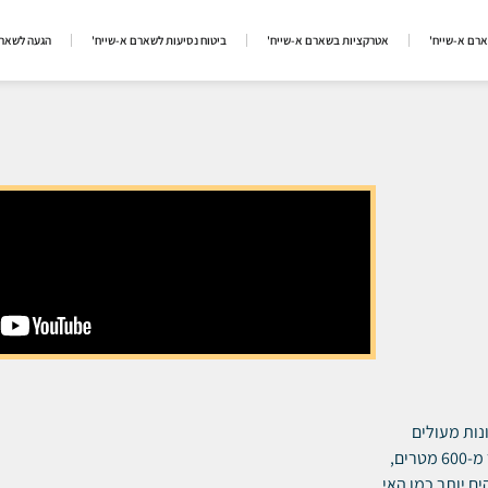
ארם א-שייח'
אטרקציות בשארם א-שייח'
ביטוח נסיעות לשארם א-שייח'
הגעה לשארם
נות מעולים
באזור זה. כמו כל המלונות באזור, גם הוא מציע חוף פרטי ענק באורך של יותר מ-600 מטרים,
ם יותר כמו האי