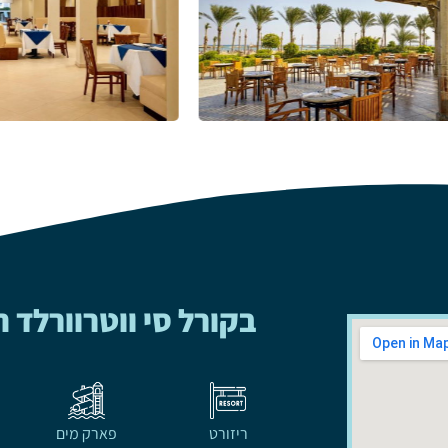
בקורל סי ווטרוורלד 
ריזורט
פארק מים