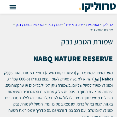
טרווליקו
.
טרווליקו
>
אטרקציות
>
שארם א-שייח'
>
מפרץ נבק
>
אטרקציות במפרץ נבק
>
שמורת הטבע נבק
שמורת הטבע נבק
NABQ NATURE RESERVE
מעט מצפון למפרץ נבק (כעשר דקות נסיעה) נמצאת שמורת הטבע
נָבְּק
(Nabq | نبق)
שהיא למעשה פארק לאומי עצום בגודלו (כ-600 קמ"ר),
ומומלץ מאוד לטיול של יום. בשמורה ניתן לטייל בג'יפים או טרקטורונים,
ליהנות מרצועת החוף היפהפייה שלה, מחורשות המנגרובים העצומות
הגדלות ממש בתוך המים, לצלול או לשנרקל באתרי הצלילה המרהיבים
באזור, לנוח באהל בדואי שנמצא במקום ועוד. הטיול לשמורת נבק
מומלץ ליום שלם, עם רכב צמוד ורצוי גם עם מדריך שמכיר את השטח
והאטרקציות במקום.