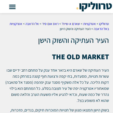
טרווליקו
.
טרווליקו
>
אטרקציות
>
שארם א-שייח'
>
ראס אום סיד
>
אל הדאבה
>
אטרקציות
באל הדאבה
>
העיר העתיקה והשוק הישן
העיר העתיקה והשוק הישן
THE OLD MARKET
העיר העתיקה של שארם היא בזאר אחד ענק על מתחם רחב ידיים שבו
עשרות חנויות, מסעדות, בתי קפה ורצועת חוף קטנה במרחק כמה
דקות הליכה. על כל אלה משקיף מסגד ענק יפהפה (מסגד אל סהאבה)
שמאחוריו אטרקציה יפה של עיר חצובה בסלע. כל המתחם הוא בילוי
נהדר של כמה שעות, וכדאי להגיע אליו משעות הערב והלאה משום
שהוא לא משופע בצל.
בשוק הישן תמצאו מגוון של חנויות המוכרות תיקים, בגדים, מזכרות,