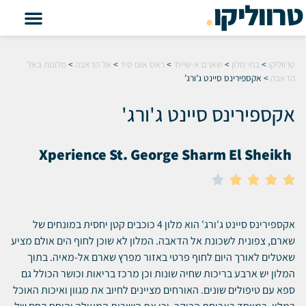
טרווליקו
.
טרווליקו
>
בתי מלון
>
שארם א-שייח'
>
ראס אום סיד
>
אל הדאבה
>
מלונות באל
הדאבה
>
אקספירינס סיינט ג’ורג’
אקספירינס סיינט ג'ורג'
Xperience St. George Sharm El Sheikh





אקספירינס סיינט ג'ורג' הוא מלון 4 כוכבים קטן יחסית במונחים של
שארם, צפונית לשכונת אל הדאבה. המלון לא שוכן לחוף הים אולם מציע
שאטלים לאורך היום לחוף פרטי באזור מפרץ שארם אל-מאיה. בתוך
המלון יש ארבע בריכות שחיה שונות וכן מרכז בריאות וכושר הכולל גם
ספא עם טיפולים שונים. האורחים מציינים לחיוב את מגוון ואיכות האוכל