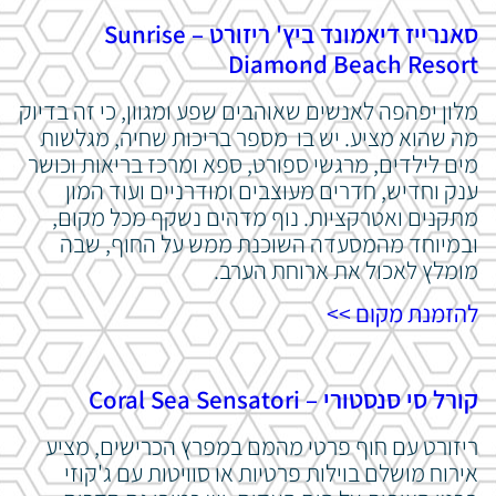
סאנרייז דיאמונד ביץ' ריזורט – Sunrise
Diamond Beach Resort
מלון יפהפה לאנשים שאוהבים שפע ומגוון, כי זה בדיוק
מה שהוא מציע. יש בו מספר בריכות שחיה, מגלשות
מים לילדים, מרגשי ספורט, ספא ומרכז בריאות וכושר
ענק וחדיש, חדרים מעוצבים ומודרניים ועוד המון
מתקנים ואטרקציות. נוף מדהים נשקף מכל מקום,
ובמיוחד מהמסעדה השוכנת ממש על החוף, שבה
מומלץ לאכול את ארוחת הערב.
להזמנת מקום >>
קורל סי סנסטורי – Coral Sea Sensatori
ריזורט עם חוף פרטי מהמם במפרץ הכרישים, מציע
אירוח מושלם בוילות פרטיות או סוויטות עם ג'קוזי