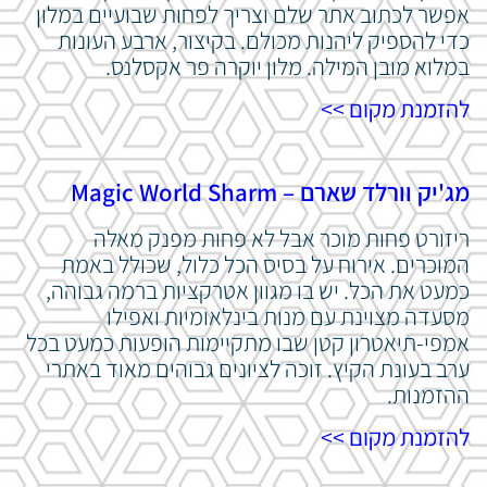
אפשר לכתוב אתר שלם וצריך לפחות שבועיים במלון
כדי להספיק ליהנות מכולם. בקיצור, ארבע העונות
במלוא מובן המילה. מלון יוקרה פר אקסלנס.
להזמנת מקום >>
מג'יק וורלד שארם – Magic World Sharm
ריזורט פחות מוכר אבל לא פחות מפנק מאלה
המוכרים. אירוח על בסיס הכל כלול, שכולל באמת
כמעט את הכל. יש בו מגוון אטרקציות ברמה גבוהה,
מסעדה מצוינת עם מנות בינלאומיות ואפילו
אמפי-תיאטרון קטן שבו מתקיימות הופעות כמעט בכל
ערב בעונת הקיץ. זוכה לציונים גבוהים מאוד באתרי
ההזמנות.
להזמנת מקום >>