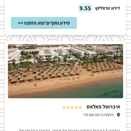
9.55
דירוג טרווליקו
מידע נוסף וביצוע הזמנה >>
איברוטל פאלאס





מלונות בראס אום סיד
ריזורט 5 כוכבים במפרץ שארם אל מאיה, בקצהו הדרומי של