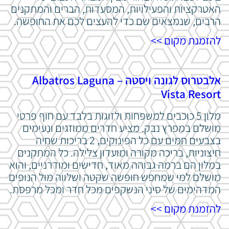
האטרקציות והפעילויות, המסעדות, הברים והמתקנים
הרבים, שנמצאים שם כדי להעצים לכם את החופשה.
להזמנת מקום >>
אלבטרוס לגונה ויסטה – Albatros Laguna
Vista Resort
מלון 5 כוכבים למשפחות ולזוגות בלבד עם חוף פרטי
מושלם במפרץ נבק. מציע חדרים ממוזגים ונעימים
בצבעים חמים עם כל הפינוקים, 2 בריכות שחיה
חיצוניות, בריכה מקורה ומועדון צלילה. כל המתקנים
במלון הם ברמה גבוהה מאוד, חדישים ומודרניים, והוא
מושלם למי שמחפש חופשה שקטה ושלווה מול הנופים
המדהימים של סיני הנשקפים מכל חדר ומכל מרפסת.
להזמנת מקום >>