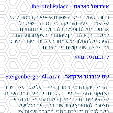
איברוטל פאלאס – Iberotel Palace
ריזורט מעולה במפרץ שארם אל-מאיה, בסמוך לנמל
של שארם ולעיר העתיקה. מלון מדהים שמקבל
אורחים מגיל 16 ומעלה בלבד ולכן אינו מתאים
למשפחות, אולם ניתן ליהנות בו בשקט ורוגע. החוף
הפרטי של המלון מציע מגוון פעילויות ימיות – משייט
ועד צלילה ושנירקולים בים האדום.
להזמנת מקום >>
שטייגנברגר אלקזאר – Steigenberger Alcazar
זהו מלון יוקרה במלוא מובן המילה, על שטח עצום שבו
יש הקפדה על הפרטים הקטנים ביותר עד רמת העלים
של הפרחים בחזית המלון. כשתגיעו למלון הזה לא
תצטרכו להתאמץ עבור שום דבר, ואת הכל יעשו
בשבילכם. תוכלו לבחור מבין המבחר העצום של