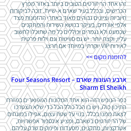
זהו אחד הריזורטים הטובים ביותר באזור מפרץ
הכרישים, ובכלל בעיר שארם א-שייח'. זוכה לביקורות
חיוביות וציונים גבוהים מאוד באתרי ההזמנות מצד
אלפי אורחים, בעיקר בנושא השירות והמתקנים
שכמעט ולא נגמרים וכוללים כל מה שתוכלו לחשוב
עליו, וקצת יותר. יש גם סוויטות וגם וילות פרטית
לאירוח VIP יוקרתי במיוחד אם תרצו.
להזמנת מקום >>
ארבע העונות שארם – Four Seasons Resort
Sharm El Sheikh
כפר הנופש הזה הוא אחד המלונות המפוארים במזרח
התיכון כולו, ויש בו הכל כולל הכל כדי שלא תצטרכו
לצאת ממנו בכלל. בנוי על שטח עצום, אפילו במונחים
של הריזורטים בשארם, ומציע אינספור אפשרויות,
אטרקציות, מתקנים, מסעדות ופינוקים שרק עליהם