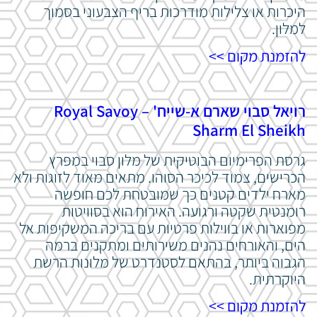
היכרות או צלילות מודרכות בריף הצבעוני בסמוך
למלון.
להזמנת מקום >>
רויאל סבוי שארם א-שייח' – Royal Savoy
Sharm El Sheikh
גרסת הפרימיום הבוטיקית של מלון סבוי במפרץ
הכרישים, צמוד לכיכר הסוהו. מתאים מאוד לזוגות ולא
מארח ילדים קטנים כך שמובטחת לכם חופשה
רומנטית שקטה ורגועה. האירוח הוא בסוויטות
מפוארות או בווילות פרטיות עם בריכה המשקיפות אל
הים, והאורחים נהנים משירותים ומתקנים ברמה
הגבוה ביותר, בהתאם לסטנדרט של מלונות הרשת
היוקרתית.
להזמנת מקום >>