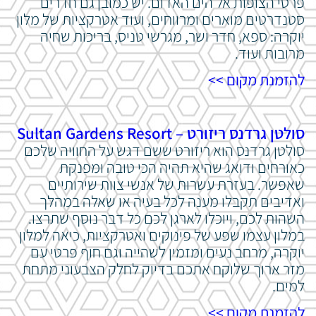
פרטי הצופות אל הים האדום. יש כמובן גם חדרים
סטנדרטים מוארים ומרווחים, ועוד אטרקציות של מלון
יוקרה: ספא, חדר ושר, מגרשי טניס, בריכות שחיה
מרובות ועוד.
להזמנת מקום >>
סולטן גרדנס ריזורט – Sultan Gardens Resort
סולטן גרדנס הוא ריזורט ששם דגש על החוויה שלכם
כאורחים ודואג שהיא תהיה הכי טובה ומפנקת
שאפשר. בעזרת עשרות של אנשי צוות שירותיים
ואדיבים תקבלו מענה לכל בעיה או שאלה במהלך
השהות לכם, ויוכלו לארגן לכם כל דבר נוסף שתרצו.
במלון עצמו שפע של פינוקים ואטרקציות, כיאה למלון
יוקרה, מרחב נעים ומזמין לשהייה וגם חוף פרטי עם
מזר ארוך שלוקח אתכם בדיוק לחלק הצבעוני מתחת
למים.
להזמנת מקום >>