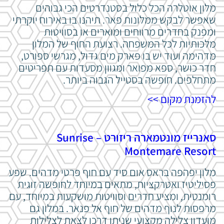
מלון אוטלרה הכל כלול בסטנדרטים הכי גבוהים
שאפשר לבקש ממלונות פאר. תיהנו בו באירוח יוקרתי
ומפנק בחדרים מרווחים ומוארים או בסוויטות
מלכותיות לכל המשפחה. רצועת החוף של המלון
מדהימה ועוד יש בו פארק מים גדול, מגרשי ספורט,
חדר כושר, ספא מפואר ומגוון מסעדות עם תפריטים
מתחלפים. חופשה בסטייל הגבוה ביותר.
להזמנת מקום >>
סאנרייז מונטמארה ריזורט – Sunrise
Montemare Resort
מלון יפהפה בראס אום סיד עם חוף פרטי מדהים. שפע
פסיליטיז ואטרקציות, מתאים במיוחד לחופשה זוגית
רומנטית, ומציע חדרים וסוויטות מושקעות במיוחד, עם
מרפסות לנוף מדהים של חוף אל פנאר. במלון גם
מועדון צלילה מקצועי שניתן דרכו לצאת לצלילות