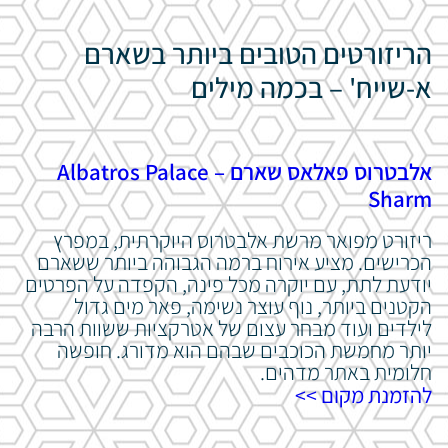
הריזורטים הטובים ביותר בשארם
א-שייח' – בכמה מילים
אלבטרוס פאלאס שארם – Albatros Palace
Sharm
ריזורט מפואר מרשת אלבטרוס היוקרתית, במפרץ
הכרישים. מציע אירוח ברמה הגבוהה ביותר ששארם
יודעת לתת, עם יוקרה מכל פינה, הקפדה על הפרטים
הקטנים ביותר, נוף עוצר נשימה, פאר מים גדול
לילדים ועוד מבחר עצום של אטרקציות ששוות הרבה
יותר מחמשת הכוכבים שבהם הוא מדורג. חופשה
חלומית באתר מדהים.
להזמנת מקום >>