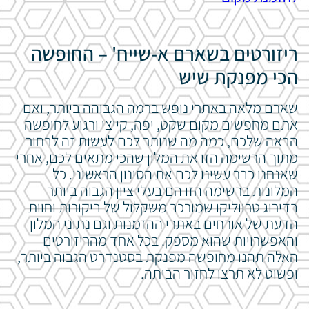
ריזורטים בשארם א-שייח' – החופשה
הכי מפנקת שיש
שארם מלאה באתרי נופש ברמה הגבוהה ביותר, ואם
אתם מחפשים מקום שקט, יפה, קייצי ורגוע לחופשה
הבאה שלכם, כמה מה שנותר לכם לעשות זה לבחור
מתוך הרשימה הזו את המלון שהכי מתאים לכם, אחרי
שאנחנו כבר עשינו לכם את הסינון הראשוני. כל
המלונות ברשימה הזו הם בעלי ציון הגבוה ביותר
בדירוג טרווליקו שמורכב משקלול של ביקורות וחוות
הדעת של אורחים באתרי ההזמנות וגם נתוני המלון
והאפשרויות שהוא מספק. בכל אחד מהריזורטים
האלה תהנו מחופשה מפנקת בסטנדרט הגבוה ביותר,
ופשוט לא תרצו לחזור הביתה.