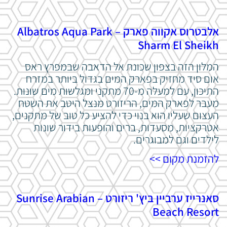
אלבטרוס אקווה פארק – Albatros Aqua Park
Sharm El Sheikh
המלון הזה בצפון שכונת אל הדאבה שבמפרץ ראס
אום סיד מחזיק בפארק המים בגדול ביותר במזרח
התיכון, עם למעלה מ-70 מתקני ומגלשות מים שונות.
מעבר לפארק המים, הריזורט מנצל היטב את השטח
העצום שעליו הוא בנוי כדי להציע כל טוב של מתקנים,
אטרקציות, מסעדות, ברים והופעות בידור שונות
לילדים וגם למבוגרים.
להזמנת מקום >>
סאנרייז ערביין ביץ' ריזורט – Sunrise Arabian
Beach Resort