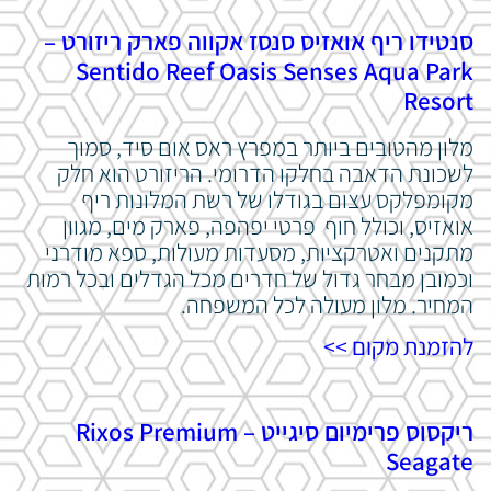
סנטידו ריף אואזיס סנסז אקווה פארק ריזורט –
Sentido Reef Oasis Senses Aqua Park
Resort
מלון מהטובים ביותר במפרץ ראס אום סיד, סמוך
לשכונת הדאבה בחלקו הדרומי. הריזורט הוא חלק
מקומפלקס עצום בגודלו של רשת המלונות ריף
אואזיס, וכולל חוף פרטי יפהפה, פארק מים, מגוון
מתקנים ואטרקציות, מסעדות מעולות, ספא מודרני
וכמובן מבחר גדול של חדרים מכל הגדלים ובכל רמות
המחיר. מלון מעולה לכל המשפחה.
להזמנת מקום >>
ריקסוס פרימיום סיגייט – Rixos Premium
Seagate