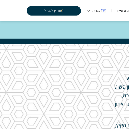
מדריך למטייל
 א-שייח'
עברית
ע
ן פשוט
כה,
האיזון
הקיץ,