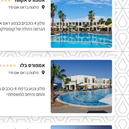




מלונות בראס אום סיד
מלון 4 כוכבים בצפון 
הגרסה הזולה של קומפלקס
אמפורס בלו





מלונות בראס אום סיד
מלון צנוע ב
והחם והיחס המשפחתי