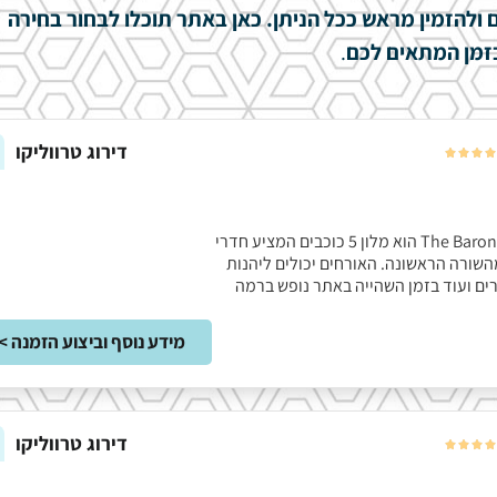
 ולהזמין מראש ככל הניתן.
כאן באתר תוכלו לבחור בחירה
זמן המתאים לכם
.
דירוג טרווליקו




The Baron Resort Sharm El Sheikh הוא מלון 5 כוכבים המציע חדרי
השורה הראשונה. האורחים יכולים ליהנות
רים ועוד בזמן השהייה באתר נופש ברמה
מידע נוסף וביצוע הזמנה >
דירוג טרווליקו



