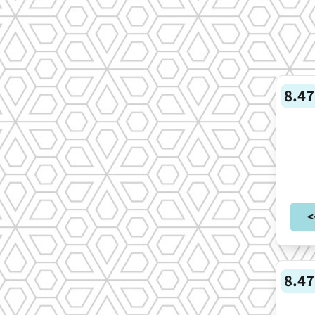
8.47
>
8.47