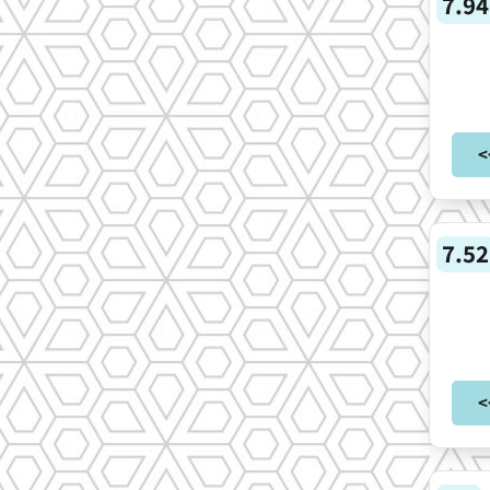
7.94
>
7.52
>