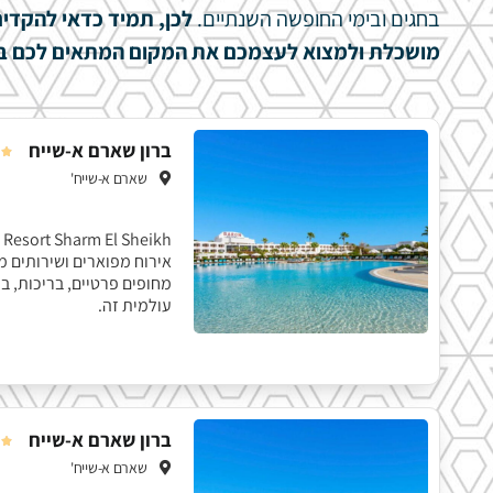
בחגים ובימי החופשה השנתיים.
לכן, תמיד כדאי להקדים
מושכלת ולמצוא לעצמכם את המקום המתאים לכם ב
ברון שארם א-שייח

שארם א-שייח'
אירוח מפוארים ושירותים מ
מחופים פרטיים, בריכות, ב
עולמית זה.
ברון שארם א-שייח

שארם א-שייח'