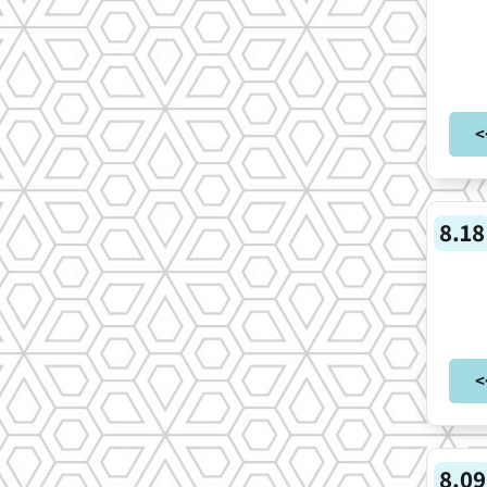
>
8.18
>
8.09