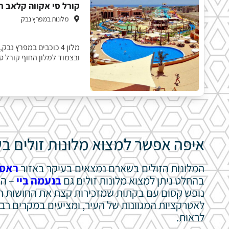
קורל סי אקווה קלאב ר
מלונות במפרץ נבק
מלון 4 כוכבים במפרץ 
ובצמוד למלון החוף קורל סי
איפה אפשר למצוא מלונות זולים ב
המלונות הזולים בשארם נמצאים בעיקר באזור
ראס 
בהחלט ניתן למצוא מלונות זולים גם
בנעמה ביי
– הא
נופש קסום עם בקתות שמזכירות קצת את החושות המ
לאטרקציות המגוונות של העיר, ומציעים במקרים רבי
לראות.