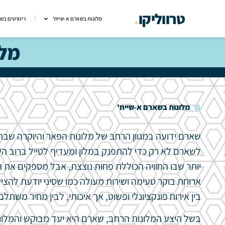
טרווליקו
.
מלונות בשארם א-שייח'
ריזורטים בש
מלו
מלונות בשארם א-שייח'
שארם ידועה במגוון הרחב של מלונות הפאר והיוקרה שבה,
לשארם לא רק כדי להתפנק במלון ומעדיף לטייל ברוב הש
יותר שבו החוויה הכוללת פחות נוצצת, אבל מספקים את 
ארוחת בוקר טעימה ושירות מעולה כמו שסיני יודעת להצי
בין אירוח פונקציונלי ופשוט, אך איכותי, לבין מחיר משתל
בשל היצע המלונות הרחב, שארם היא יעד מבוקש והמלונ