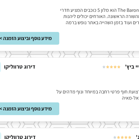
The Baron Resort Sharm El Sheikh הוא מלון 5 כוכבים המציע חדרי
השורה הראשונה. האורחים יכולים ליהנות
רים ועוד בזמן השהייה באתר נופש ברמה
מידע נוסף וביצוע הזמנה >
י ביץ'
דירוג טרווליקו





 עם רצועת חוף פרטי רחבה במיוחד ונוף מדהים על
אל-מאיה
מידע נוסף וביצוע הזמנה >
'
דירוג טרווליקו




