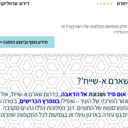
יזורט
דירוג טרווליקו





נבק, חלק ממתחם המלונות של רשת קורל סי
 הולידיי
מידע נוסף וביצוע הזמנה >
שארם א-שייח'?
אום סיד
ושכונת
אל הדאבה
, בדרום שארם א-שייח', אול
זור המרכזי של העיר – ואפילו
במפרץ הכרישים
, בצורה 
פורסמות של החופים. רוב המלונות הללו נהנים מקרבה
ם גם עזרה בארגון טיולי או בנסיעות לכל המקומות שתרצו