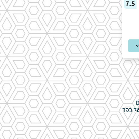
7.5
>
ם
של כפר