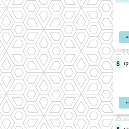
>
8
קו
>
8
קו