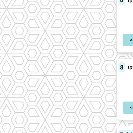
>
8
קו
>