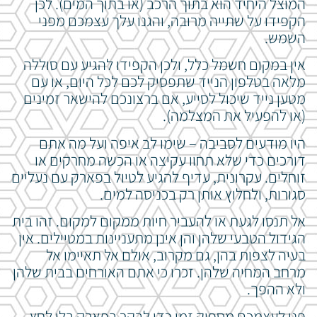
המוצל היחיד הוא בתוך הרכב (או בתוך המים). לכן
הקפידו על שתייה מרובה, והגנו עלך עצמכם מפני
השמש.
אין במקום חשמל כלל, ולכן הקפידו להגיע עם סוללה
מלאה בטלפון הנייד שתפסיק לכם לכל היום, או עם
מטען נייד שיכול לסייע, אם ברצונכם להישאר זמינים
(או להפעיל את המצלמה).
היו מודעים לסביבה – שימו לב איפה ועל מה אתם
דורכים כדי שלא תחוו עקיצה או הכשה מחרקים או
זוחלים. עקרונית, עדיף להגיע לטיול בפארק עם נעליים
סגורות, ולחלוץ אותן רק בכניסה למים.
אל תנסו לגעת או להעביר חיות ממקום למקום. זהו בית
הגידול הטבעי שלהן והן אינן מתעניינות במטיילים. אין
בעיה לצפות בהן, גם מקרוב, אולם אל תאיימו אל
מרחב המחיה שלהן. זכרו כי אתם האורחים בבית שלהן
ולא ההפך.
פנו לעצמכם מספיק זמן כדי לבקר בפארק בלי לחץ