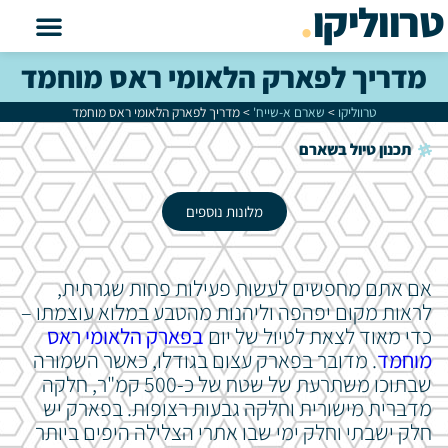
טרווליקו
.
מדריך לפארק הלאומי ראס מוחמד
טרווליקו
>
שארם א-שייח'
>
מדריך לפארק הלאומי ראס מוחמד
תכנון טיול בשארם
מלונות נוספים
אם אתם מחפשים לעשות פעילות פחות שגרתית,
לראות מקום יפהפה וליהנות מהטבע במלוא עוצמתו –
כדי מאוד לצאת לטיול של יום
בפארק הלאומי ראס
מוחמד
. מדובר בפארק עצום בגודלו, כאשר השמורה
שבתוכו משתרעת של שטח של כ-500 קמ"ר, חלקה
מדברית מישורית וחלקה גבעות רצופות. בפארק יש
חלק ישבתי וחלק ימי שבו אתרי הצלילה היפים ביותר