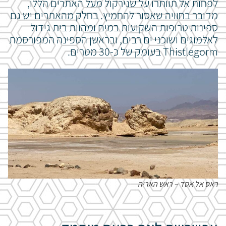
לפחות אל תוותרו על שנירקול מעל האתרים הללו,
מדובר בחוויה שאסור להחמיץ. בחלק מהאתרים יש גם
ספינות טרופות השקועות במים ומהוות בית גידול
לאלמוגים ושוכני ים רבים, ובראשן הספינה המפורסמת
Thistlegorm בעומק של כ-30 מטרים.
ראס אל אסד – ראש האריה