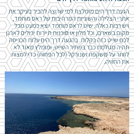
הגעה דרך הים מומלצת למי שרוצה להכיר בעיקר את
אתרי הצלילה והשוניות המרהיבות של ראס מוחמד,
ויש רבות כאלה. שיט לראס מוחמד יוצא כמעט מכל
מקום בשארם, וכל מלון או סוכנות תיירות יכולים לארגן
לכם שייט כזה בקלות. בהגעה דרך הים עלות הכניסה
תהיה מגולמת כבר במחיר השייט, ומומלץ מאוד לא
לוותר על משקפת ושנורקל (לכל הפחות) כדי למצות
את החוויה.