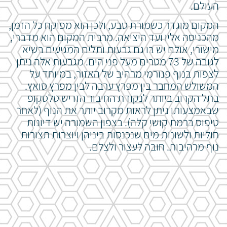
העולם.
המקום מוגדר כשמורת טבע, ולכן הוא מפוקח כל הזמן,
מהכניסה אליו ועד היציאה. מרבית המקום הוא מדברי,
מישורי, אולם יש בו גם גבעות ותלים המגיעים בשיא
לגובה של 73 מטרים מעל פני הים. מגבעות אלה ניתן
לצפות בנוף פנורמי מרהיב של האזור, במיוחד על
המשולש המחבר בין מפרץ ערבה לבין מפרץ סואץ.
בתל הקרוב ביותר לנקודת החיבור הזו יש טלסקופ
שבאמצעותו ניתן לראות מקרוב יותר את הנוף (לאחר
טיפוס ברמת קושי קלה). בצפון השמורה יש דיונות
חוליות ולשונות מים שנכנסות ביניהן ויוצרות תצורות
נוף מרהיבות. חובה לעצור ולצלם.