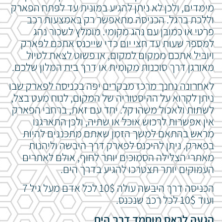
מימדים, ולכן לא ניתן להגיע במונית עד לפתח הפארק
וללכת ברגל. הכניסה מתאפשר רק באמצעות רכב
פרטי או כמובן עם נהג מקומי. מומלץ לשכור נהג
למספר שעות עד חצי יום כדי שייכנס אתכם לפארק
ויוביל אתכם ממקום למקום, או פשוט לצאת לטיול
מאורגן דרך סוכנות מקומית או דרך בית המלון שלכם.
לאחרונה נחנך מרכז מבקרים יפה בכניסה לפארק שבו
ניתן לקרוא על ההיסטוריה של המקום, לנוח מעט בצל,
לשתות ולאכול משהו קל. יחד עם זאת, ברחבי הפארק
אין אפשרות לרכוש אוכל או שתיה, ולכן התארגנו
מראש בהתאם למשך הזמן שאתם מתכננים להיות
בפארק. ניתן להיכנס לפארק דרך היבשה וליהנות
מאתרי הצלילה הסמוכים יותר לחוף, אולם לאתרים
העמוקים יותר תצטרכו להגיע בדרך הים.
הכניסה דרך היבשה עולה 10$ לכל אדם מעל גיל 7
ועוד 10$ לכל רכב שנכנס.
הגעה לראס מוחמד דרך הים