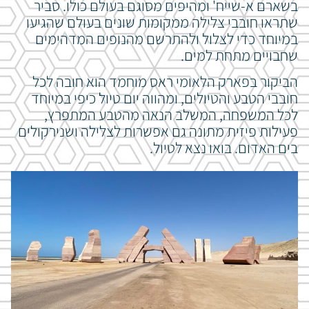
בשארם א-שייח' ומהיפים מסוגם בעולם כולו. סביר
שתראו חובבי צלילה ממקומות שונים בעולם שהגיעו
במיוחד כדי לצלול ולהתרשם מהנופים המדהימים
שחבויים מתחת למים.
הביקור בפארק הלאומי ראס מוחמד הוא חובה לכל
חובבי הטבע והטיולים, ומהווה יום טיול כיפי במיוחד
לכל המשפחה, המשלב הנאה מהטבע המתפרץ,
פעילות פיזית מתונה גם אפשרות לצלילה ושנירקולים
בים האדום. בואו נצא לטיול.