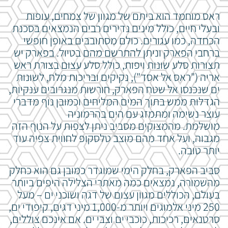
ראס מוחמד הוא ביתם של מגוון של צמחים, עופות
ובעלי חיים, כולל מינים נדירים רבים הנמצאים בסכנת
הכחדה, כמו עגורים. כולם מסתובבים באופן חופשי
ברחבי הפארק וניתן להתרשם מהם בטיול. בפארק יש
תצורות סלע שונות ויפות, כולל סלע עצום בצורת ראש
אריה ("ראס אל אסד"), נקיקים ובריכות מלח, לשונות
ים שנכנסו אל שטח הפארק, חורשות מנגרובים ענקיות,
הגדלות ממש בתוך המים המליחים וכמובן נוף מדברי
עוצר נשימה ומתמזג עם הים בהרמוניה
מושלמת.
מהמצוקים מסביב ניתן לצפות על הנוף הזה
מגבוה, ועל אחד מהם מוצב טלסקופ לחווית צפיה עוד
יותר טובה.
סביב הפארק, בחלק הימי שמוגדר כמובן גם הוא כחלק
מהשמורה, נמצאים כמה מאתרי הצלילה היפים ביותר
בעולם, הכוללים מגוון עצום של דגה ושוכני ים – מעל
250 מיני אלמוגים ויותר מ-1,000 מיני דגים, קיפודי ים,
סרטנאים, רכיכות, כוכבי ים וצבי ים. אם אינכם צוללים,