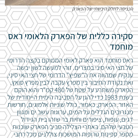
הכניסה לחלק היבשתי של הפארק
סקירה כללית של הפארק הלאומי ראס
מוחמד
ראס מוחמד הוא פארק לאומי הממוקם בקצה הדרומי
של חצי האי סיני במצרים. זוהי למעשה לשון יבשה
ענקית שמהווה את ה"שפיץ" הדרומי של חצי האי סיני,
ואת נקודת החיבור בין מפרץ עקבה לבין מפרץ סואץ.
הפארק משתרע על שטח של 480 קמ"ר והוא הוקם
בשנת 1983 כדי להגן על הסביבה הימית הייחודית של
האזור.
הפארק, כאמור, כולל שוניות אלמוגים, חורשות
מנגרובים הגדלים על המים, ערוגות עשב ים ומגוון
דגים, עופות, ציפורים וחיות בר שזהו בית הגידול
הטבעי שלהם. באתרי הצלילה סביב הפארק שוכנות
מספר
ספינות טרופות המושכות צוללנים מכל רחבי