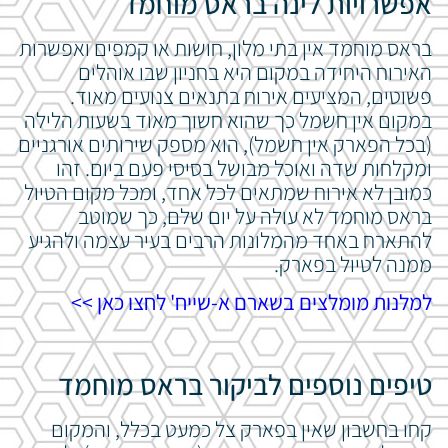
אפשרויות לינה בראס מוחמד
בראס מוחמד אין בתי מלון, חושות או קמפים ואפשרות
האירוח היחידה במקום היא בחניון שבו אוהלים
פשוטים, המציעים אירוח בתנאים צנועים מאוד.
במקום אין חשמל כך שהוא חשוך מאוד בשעות הלילה
(בכל הפארק אין חשמל), הוא מספק שירותים אורגניים
ומקלחות שדה ואוכל מבושל בסיסי פעם ביום. זהו
כמובן לא אירוח שמתאים לכל אחד, ומכל מקום הטיול
בראס מוחמד לא עולה על יום שלם, כך שמוטב
להתארח באחד מהמלונות הרבים בעיר עצמה ולהגיע
ממנה לטיול בפארק.
למלנות מומלצים בשארם א-שייח' לחצו כאן >>
טיפים נוספים לביקור בראס מוחמד
קחו בחשבון שאין בפארק צל כמעט בכלל, והמקום