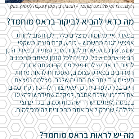
הקצה הדרומי של ראס מוחמד – החיבור בין מפרץ עקבה למפרץ סואץ
מה כדאי להביא לביקור בראס מוחמד?
בפארק אין מקומות מוצלים כלל, ולכן חשוב לקחת
אמצעי הגנה מהשמש – כובע, קרם הגנה, משקפי
שמש. אין גם אפשרות לקנות אוכל ושתייה בפארק ולכן
הביאו אתכם אוכל ושתייה לכל הזמן שאתם מתכננים
להיות בו. אם יש לכם משקפת, קחו אותה אתכם.
המרחבים בפארק עצומים, ואפשרות לראות מרחוק
תעצים עוד יותר את החוויה שלכם. מצלמה נמצאת
היום בכל טלפון נייד, כך שאין צורך להזכיר. קחו כמובן
את הדרכון שלכם אתכם, למקרה שתידרשו להציגו
בכניסה (לעתים יש דרישה כזו) וכמובן בגד ים וציוד
צלילה / שנירקול אם אתם מתכוונים להיכנס למים.
מה יש לראות בראס מוחמד?