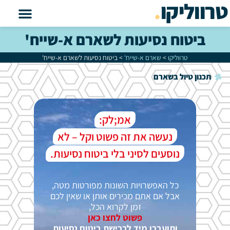
טרווליקו
.
ביטוח נסיעות לשארם א-שייח'
טרווליקו
>
שארם א-שייח'
>
ביטוח נסיעות לשארם א-שייח'
תכנון טיול בשארם
אמ;לק:
נעשה את זה פשוט וקל – לא
נוסעים לסיני בלי ביטוח נסיעות.
כל האפשרויות השונות מפורטות מטה,
אבל אם אתם מכירים אותן או שאין לכם
זמן לקרוא הכל,
פשוט לחצו כאן
ותועברו מיד לרכישת ביטוח נסיעות