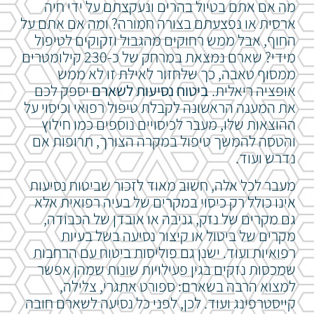
מה אם אתם בטיול בהרים ונעקצתם על ידי חיה
ארסית או נפצעתם בצורה חמורה? ומה אם אתם על
החוף, אבל ממש רחוקים מהגבול וזקוקים לטיפול
מידי? שארם נמצאת במרחק של כ-230 קילומטרים
ממסוף טאבה, כך שלחזור לאילת זו לא ממש
אופציה ריאלית.
ביטוח נסיעות לשארם
יספק לכם
את המענה הראשונה לקבלת טיפול רפואי וכיסוי על
ההוצאות שלו, מעבר לכיסויים נוספים כמו חילוץ
והטסה להמשך טיפול במקרה הצורך, תרופות אם
נדרש ועוד.
מעבר לכל אלה, חשוב מאוד לזכור שביטוח נסיעות
אינו כולל רק כיסוי במקרים של בעיה רפואית אלא
גם מקרים של נזק, גניבה או אובדן של הכבודה,
מקרים של ביטול או קיצור נסיעה בשל בעיות
רפואיות ועוד. ישנן גם פוליסות ביטוח עם הרחבות
שמכסות נזקים בגין פעילויות שונות שמהן אפשר
למצוא הרבה בשארם: ספורט אתגרי, צלילה,
קייסטרפינג ועוד. לכן, לפני כל נסיעה לשארם חובה