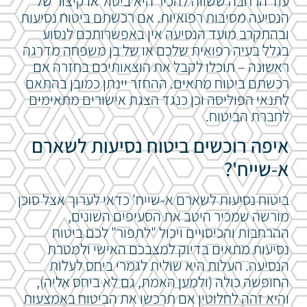
עוד הרחבה ששווה להכיר היא ביטול או קיצור של
הנסיעה מסיבות רפואיות. אם רכשתם ביטוח נסיעות
ובהתקרב מועד הנסיעה אין באפשרותכם לנסוע
בגלל בעיה רפואית שלכם או של בן משפחה מדרגה
ראשונה – תוכלו לקבל את הוצאותיכם בחזרה אם
רכשתם ביטוח מתאים. ההחזר יינתן כמובן בהתאם
לתנאי הפוליסה וכן כנגד הצגת אישורים מתאימים
לחברת הביטוח.
איפה רוכשים ביטוח נסיעות לשארם
א-שייח'?
ביטוח נסיעות לשארם א-שייח' כדאי לערוך אצל סוכן
מורשה שמכיר היטב את הסעיפים השונים,
ההרחבות והכיסויים ויכול "לתפור" לכם ביטוח
נסיעות מתאים בדיוק למצבכם האישי ולמטרת
הנסיעה. העלות היא שולית לגמרי ביחס לעלות
החופשה כולה (ולמען האמת, גם לא ביחס אליה),
והיא זהה לחלוטין אם תרכשו את הביטוח באמצעות