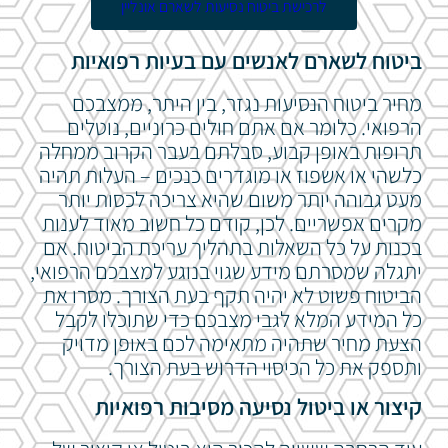
לרכישת ביטוח נסיעות לשארם אונליין
ביטוח לשארם לאנשים עם בעיות רפואיות
מחיר ביטוח הנסיעות נגזר, בין היתר, ממצבכם
הרפואי. כלומר אם אתם חולים כרוניים, נוטלים
תרופות באופן קבוע, סבלתם בעבר הקרוב ממחלה
כלשהי או אשפוז או מוגדרים כנכים – העלות תהיה
מעט גבוהה יותר משום שהיא צריכה לכסות יותר
מקרים אפשריים. לכן, קודם כל חשוב מאוד לענות
בכנות על כל השאלות בתהליך עריכת הביטוח. אם
יתגלה שמסרתם מידע שגוי בנוגע למצבכם הרפואי,
הביטוח פשוט לא יהיה תקף בעת הצורך. מסרו את
כל המידע המלא לגבי מצבכם כדי שתוכלו לקבל
הצעת מחיר שתהיה מתאימה לכם באופן מדויק
ותספק את כל הכיסוי הדרוש בעת הצורך.
קיצור או ביטול נסיעה מסיבות רפואיות