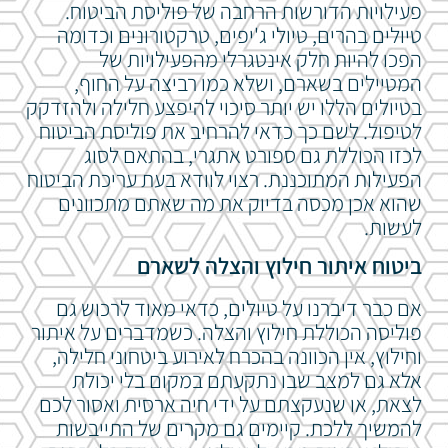
פעילויות הדורשות הרחבה של פוליסת הביטוח.
טיולים בהרים, טיולי ג'יפים, טרקטורונים וכדומה
הפכו להיות חלק אינטגרלי מהפעילויות של
המטיילים בשארם, ושלא כמו רביצה על החוף,
בטיולים הללו יש יותר סיכוי להיפצע חלילה ולהזדקק
לטיפול. לשם כך כדאי להרחיב את פוליסת הביטוח
לכזו הכוללת גם ספורט אתגרי, בהתאם לסוג
הפעילות המתוכננת. רצוי לוודא בעת עריכת הביטוח
שהוא אכן מכסה בדיוק את מה שאתם מתכוונים
לעשות.
ביטוח איתור חילוץ והצלה לשארם
אם כבר דיברנו על טיולים, כדאי מאוד לרכוש גם
פוליסה הכוללת חילוץ והצלה. כשמדברים על איתור
וחילוץ, אין הכוונה בהכרח לאירוע ביטחוני חלילה,
אלא גם למצב שבו נתקעתם במקום בלי יכולת
לצאת, או שנעקצתם על ידי חיה ארסית ואסור לכם
להמשיך ללכת. קיימים גם מקרים של התייבשות