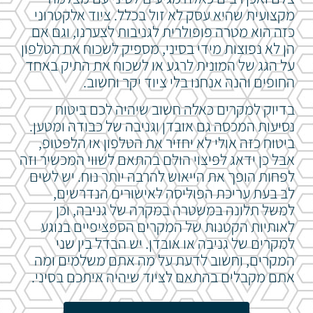
מקצועית שהיא עסק לא זול בכלל. ציוד אלקטרוני
כזה הוא מטרה פופולרית לגניבות לצערנו, וגם אם
הן לא נפוצות מידי בסיני, מספיק לשכוח את הטלפון
על הגג של המונית לרגע או לשכוח את התיק באחד
החופים והנה אנחנו בלי ציוד יקר וחשוב.
בדיוק למקרים כאלה חשוב שיהיה לכם ביטוח
נסיעות המכסה גם אובדן וגניבה של כבודה ומטען.
ביטוח כזה אולי לא יחזיר את הטלפון או הלפטופ,
אבל כן ידאג לפיצוי הולם בהתאם לשווי המכשיר וזה
לפחות הופך את הייאוש להרבה יותר נוח. יש לשים
לב בעת עריכת הפוליסה לאישורים הנדרשים,
למשל תלונה במשטרה במקרה של גניבה, וכן
לאותיות הקטנות של המקרים הספציפיים בנוגע
למקרים של גניבה או אובדן. יש הבדל בין שני
המקרים, וחשוב לדעת על מה אתם משלמים ומה
אתם מקבלים בהתאם לציוד שיהיה איתכם בסיני.