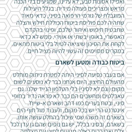
ואפילו אסונות טבע, לא עלינו, שמגיעים בלי הכנה
מראש ומצריכים פעולה מידית. בגלל היעילות
המוגבלת של גורמי הרפואה בסיני, כדאי מאוד
שתהיה לכם פוליסת ביטוח הכוללת חילוץ והצלה
שתבטיח חיפוש ואיתור שלכם, ופינוי בהקדם
האפשרי, באופן יבשתי או אווירי. ממש לא כדאי
לקחת את הסיכון שיציאה לטיול בלי ביטוח מתאים.
במקרים מסוימים זה עשוי להיות מציל חיים.
ביטוח כבודה ומטען לשארם
אם בעבר נסיעה לסיני היתה למטרת ניתוק מוחלט
מהעולם החיצון, היום אנחנו כבר לא נוסעים לשום
מקום (וגם לא לסיני) בלי הטלפון הנייד שלנו. גם
טאבלטים ומחשבים הם כבר לא מראה נדיר בחופי
סיני, ובטח בערים כמו דהב ושארם א-שייח'.
אינטרנט הרי יש בכל מקום, ולעבוד מול חוף הים
בשארם זה משהו שמי שיכול בהחלט עושה אותו.
בשארם, ובסיני בכלל, יש גם נופים שהם גן עדן לכל
צלם ואכן רבים כאלה מגיעים לסיני עם מצלמה