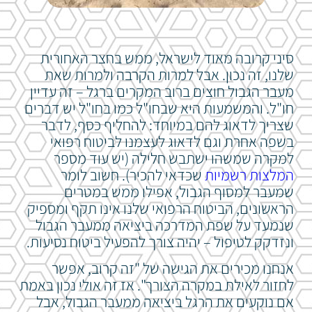
סיני קרובה מאוד לישראל, ממש בחצר האחורית
שלנו, זה נכון. אבל למרות הקרבה ולמרות שאת
מעבר הגבול חוצים ברוב המקרים ברגל – זה עדיין
חו"ל. והמשמעות היא שבחו"ל כמו בחו"ל יש דברים
שצריך לדאוג להם במיוחד: להחליף כסף, לדבר
בשפה אחרת וגם לדאוג לעצמנו לביטוח רפואי
למקרה שמשהו ישתבש חלילה (יש עוד מספר
המלצות רשמיות
שכדאי להכיר). חשוב לומר
שמעבר למסוף הגבול, אפילו ממש במטרים
הראשונים, הביטוח הרפואי שלנו אינו תקף ומספיק
שנמעד על שפת המדרכה ביציאה ממעבר הגבול
ונזדקק לטיפול – יהיה צורך להפעיל ביטוח נסיעות.
אנחנו מכירים את הגישה של "זה קרוב, אפשר
לחזור לאילת במקרה הצורך". אז זה אולי נכון באמת
אם נוקעים את הרגל ביציאה ממעבר הגבול, אבל