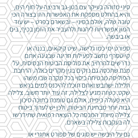
סיני מזוהה בעיקר עם בטן-גב ורביצה על חוף הים,
והיא בהחלט מספקת את האפשרות הזו בצורה הכי
טובה שלה, אולם בסיני – ובשארם בפרט – יש עוד
המון אפשרויות ליהנות ולהעביר את הזמן בכיף, בים
או ביבשה.
ספורט ימי כמו גלישה, שיט קיקאים, בננה או
קייטסרף נחשב לפעילות חריגה שבגינה אתם
נדרשים להרחיב את פוליסת הביטוח הבסיסית, על
מנת שתכסה גם נזקים בגין מקרים כאלה. הרחבת
הפוליסה מבטיחה כיסוי בכל מקרה שבו משהו
חלילה ישתבש ואתם תוכלו להיכנס למים בראש
שקט. כשזה מגיע לצלילה, זה עוד יותר חשוב. צלילה
היא פעולה כיפית, אולם גם טומנת בתוכה סיכון
גבוה יותר מבחינת הביטוח, ולכן יש לערוך ביטוח
צלילה מיוחד המכסה כל הוצאה רפואית שתידרשו
לה בעקבות צלילה בשארם.
גם על היבשה יש סוגים של ספורט אתגרי או