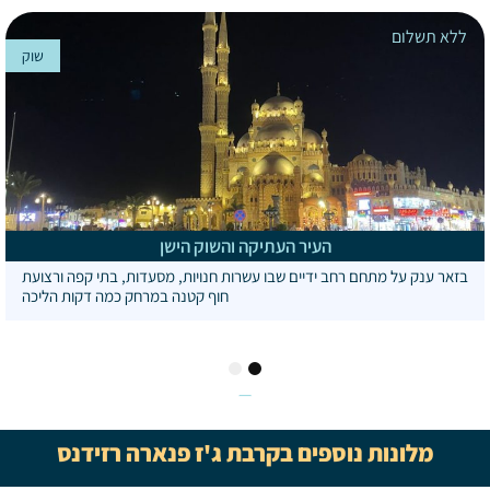
ללא תשלום
שוק
העיר העתיקה והשוק הישן
בזאר ענק על מתחם רחב ידיים שבו עשרות חנויות, מסעדות, בתי קפה ורצועת
חוף קטנה במרחק כמה דקות הליכה
2
1
מלונות נוספים בקרבת ג'ז פנארה רזידנס