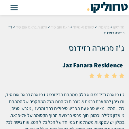
טרווליקו
.
טרווליקו
>
בתי מלון
>
שארם א-שייח'
>
ראס אום סיד
>
מלונות בראס אום סיד
>
ג’ז
פנארה רזידנס
ג'ז פנארה רזידנס
Jaz Fanara Residence





ג'ז פנארה רזידנס הוא חלק ממתחם הריזורט ג'ז פנארה בראס אום סיד,
ובו ניתן להתארח ברמת 5 כוכבים וליהנות מכל המתקנים של המתחם
כולו. המלון מציע ספא עם תפריט טיפולים רחב ומרענן, מגרשי טניס,
מועדון צלילה וכמובן חוף פרטי ברצועת החוף הקסומה של אל-פנאר.
במלון יש עסקאות משתלמות במיוחד של הכל כלול המציעות גישה לכל