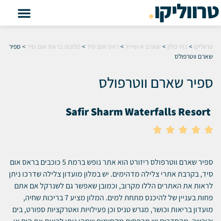
טרווליקו
.
טרווליקו
>
בתי מלון
>
שארם א-שייח'
>
ראס אום סיד
>
מלונות בראס אום סיד
>
ספיר
שארם ווטרפולס
ספיר שארם ווטרפולס
Safir Sharm Waterfalls Resort





ספיר שארם ווטרפולס ריזורט הוא אתר נופש ברמת 5 כוכבים בראס אום
סיד, בקרבת אתרי צלילה מדהימים. יש במלון מועדון צלילה שדרכו ניתן
לראות את האתרים הללו מקרוב, וכמובן שאפשר גם לשנרקל אם אתם
פחות בעניין של להיכנס מתחת למים. המלון מציע 7 בריכות שחיה,
מועדון בריאות וכושר, מגרש טניס וכן פעילויות ואטרקציות ספורט, בים