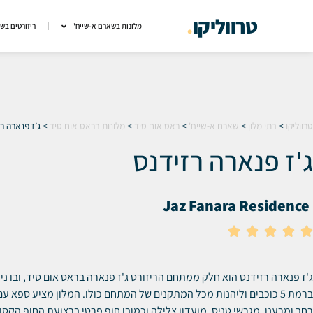
טרווליקו
.
מלונות בשארם א-שייח'
ריזורטים בש
טרווליקו
>
בתי מלון
>
שארם א-שייח'
>
ראס אום סיד
>
מלונות בראס אום סיד
>
ג’ז פנארה ר
ג'ז פנארה רזידנס
Jaz Fanara Residence





ג'ז פנארה רזידנס הוא חלק ממתחם הריזורט ג'ז פנארה בראס אום סיד, ובו נ
ברמת 5 כוכבים וליהנות מכל המתקנים של המתחם כולו. המלון מציע ספא ע
רחב ומרענן, מגרשי טניס, מועדון צלילה וכמובן חוף פרטי ברצועת החוף הקס