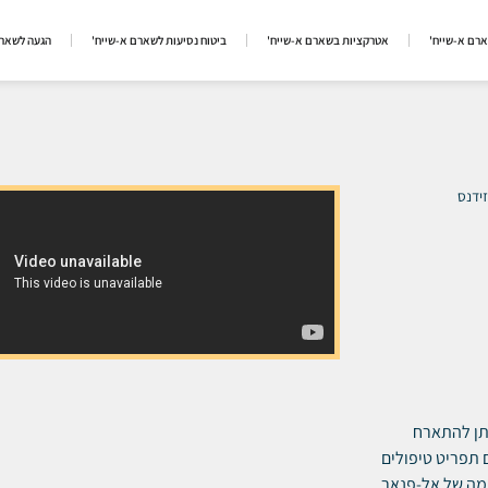
ארם א-שייח'
אטרקציות בשארם א-שייח'
ביטוח נסיעות לשארם א-שייח'
הגעה לשארם
זידנס
יתן להתארח
ם תפריט טיפולים
ומה של אל-פנאר.