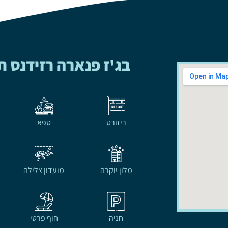
בג'ז פנארה רזידנס 
ריזורט
ספא
מלון יוקרה
מועדון צלילה
חניה
חוף פרטי