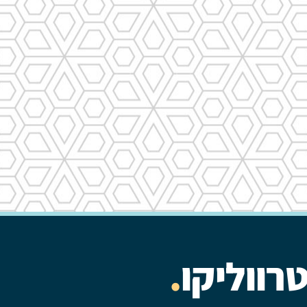
רווליקו
.