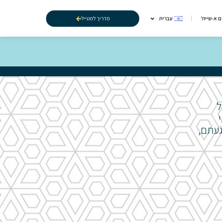
מדריך למטייל
 א-שייח'
עברית
ל
געתם,