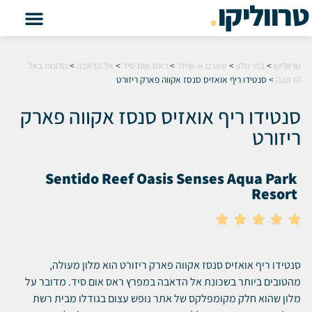
טרווליקו
.
טרווליקו
>
בתי מלון
>
שארם א-שייח'
>
ראס אום סיד
>
אל הדאבה
>
מלונות באל
הדאבה
>
סנטידו ריף אואזיס סנסז אקווה פארק ריזורט
סנטידו ריף אואזיס סנסז אקווה פארק
ריזורט
Sentido Reef Oasis Senses Aqua Park
Resort





סנטידו ריף אואזיס סנסז אקווה פארק ריזורט הוא מלון מעולה,
מהטובים ביותר בשכונת אל הדאבה במפרץ ראס אום סיד. מדובר על
מלון שהוא חלק מקומפלקס של אתר נופש עצום בגודלו מבית רשת