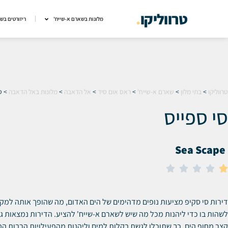
טרווליקו
.
מלונות בשארם א-שייח'
ריזורטים בש
טרווליקו
>
בתי מלון
>
שארם א-שייח'
>
ראס אום סיד
>
אל הדאבה
>
מלונות באל הדאבה
>
ס
סי ספייס
Sea Scape





דירות סי סקיפ מציעות נופים מדהימים של הים האדום, מה שהופך אותה למק
לשהות בו כדי ליהנות מכל מה שיש לשארם א-שייח' להציע.
הדירות נמצאות ג
קצר מחוף הים, כך שתוכלו לגשת בקלות למים וליהנות מהפעילויות הרבות ה