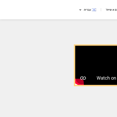
 א-שייח'
עברית