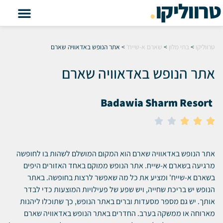
טרווליקו
.
טרווליקו
>
בתי מלון
>
שארם א-שייח'
>
אתר הנופש באדאוויה שארם
אתר הנופש באדאוויה שארם
Badawia Sharm Resort





אתר הנופש באדאוויה שארם הוא המקום המושלם לשהות בו לחופשה
מרגיעה בשארם א-שייח.
אתר הנופש ממוקם באחד האזורים היפים
בשארם א-שייח' ומציע את כל מה שאפשר לרצות בחופשה.
באתר
הנופש יש בריכת שחייה, ויש שפע של פעילויות המוצעות כדי לבדר
אותך.
יש גם מספר מסעדות וברים באתר הנופש, כך שתוכלו ליהנות
מארוחה או ממשקה בערב.
החדרים באתר הנופש באדאוויה שארם