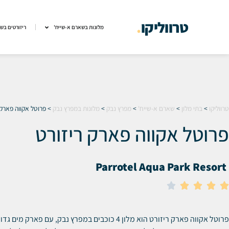
טרווליקו
.
מלונות בשארם א-שייח'
ריזורטים בש
טרווליקו
>
בתי מלון
>
שארם א-שייח'
>
מפרץ נבק
>
מלונות במפרץ נבק
>
פרוטל אקווה פארק 
פרוטל אקווה פארק ריזורט
Parrotel Aqua Park Resort





פרוטל אקווה פארק ריזורט הוא מלון 4 כוכבים במפרץ נבק, עם פארק