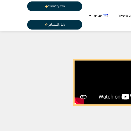
מדריך למטייל
 א-שייח'
עברית
دليل للمسافر