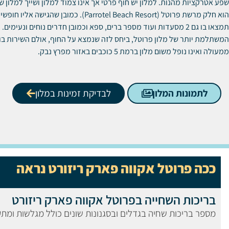
שפע אטרקציות מהנות. למלון יש חוף פרטי אך אינו צמוד למלון ושייך למלון 
הוא חלק מרשת פרוטל (Parrotel Beach Resort). כמובן שה
תמצאו בו גם 2 מסעדות ועוד מספר ברים, ספא וכמובן חדרים נוחים ונעימים
המשתלמת יותר של מלון פרוטל, ביחס לזה שנמצא על החוף, אולם השירות בו
ממעולה ואינו נופל משום מלון ברמת 5 כוכבים באזור מפרץ נבק.
לתמונות המלון
לבדיקת זמינות במלון
ככה פרוטל אקווה פארק ריזורט נראה
בריכות השחייה בפרוטל אקווה פארק ריזורט
מספר בריכות שחיה בגדלים ובסגנונות שונים כולל מגלשות ומתק