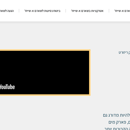
ארם א-שייח'
אטרקציות בשארם א-שייח'
ביטוח נסיעות לשארם א-שייח'
הגעה לשארם
 ריזורט
 היה יכול להיות מדורג גם
ם, פארק מים
 הקרובות יותר