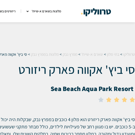
טרווליקו
.
מלונות בשארם א-שייח'
ריזורטים בש
טרווליקו
>
בתי מלון
>
שארם א-שייח'
>
מפרץ נבק
>
מלונות במפרץ נבק
>
סי ביץ’ אקווה פארק
סי ביץ' אקווה פארק ריזורט
Sea Beach Aqua Park Resort





סי ביץ' אקווה פארק ריזורט הוא מלון 4 כוכבים במפרץ נבק, שבקלות
ב-5 כוכבים. יש בו מגוון רחב של פעילויות לילדים, כולל מבחר מתקני שעשועי
ומועדון גדול ומקורה. במלון מספר בריכות שחיה, בחלקים השונים שלו, ומאלה