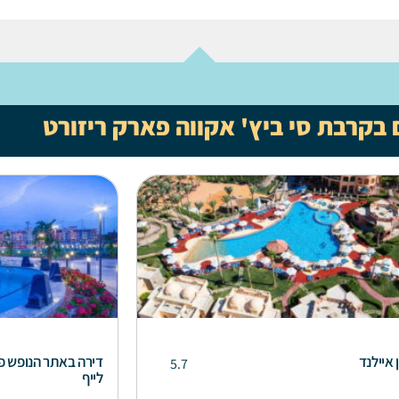
 בקרבת סי ביץ' אקווה פארק ריזורט
 איילנד
דירה באתר הנופש פ
5.7
לייף