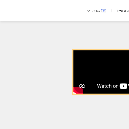
 א-שייח'
עברית