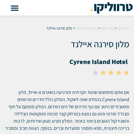
טרווליקו
.
טרווליקו
>
בתי מלון
>
שארם א-שייח'
>
מלון סירנה איילנד
מלון סירנה איילנד
Cyrene Island Hotel





אם אתם מחפשים שהות יוקרתית ומרגיעה בשארם א-שייח', מלון
Cyrene Island בהחלט שווה לשקול.
המלון כולל חדרים מרווחים
ומאובזרים היטב עם נוף מדהים של הים האדום.
המלון ממוקם על חוף
מבודד ופרטי והוא גם נמצא במרחק קצר מכמה ממקומות הצלילה
והשנירקול הטובים ביותר באזור.
המלון מציע מגוון שירותים, לרבות
בריכה חיצונית, ספא ומספר מסעדות וברים.
בנוסף, הצוות חביב ומסביר