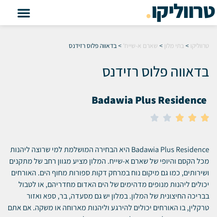
טרווליקו
.
טרווליקו
>
בתי מלון
>
שארם א-שייח'
>
בדאווה פלוס רזידנס
בדאווה פלוס רזידנס
Badawia Plus Residence





Badawia Plus Residence היא הבחירה המושלמת למי שרוצה ליהנות
מכל הקסם והיופי של שארם א-שייח.
המלון מציע מגוון רחב של מתקנים
ושירותים, כמו גם מיקום נוח במרחק דקות ספורות מחוף הים.
האורחים
יכולים ליהנות מנופים מדהימים של הים האדום מחדריהם, או לטבול
בבריכה החיצונית של המלון.
במלון יש גם מסעדה, בר, ספא ואזור
טרקלין, בו האורחים יכולים להירגע וליהנות מארוחה או משקה.
אם אתם