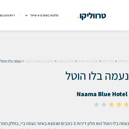
טרווליקו
.
מלונות בשארם א-שייח'
ריזורטים בש
טרווליקו
>
בתי מלון
>
שארם א-שייח'
>
מפרץ נעמה
>
מלונות במפרץ נעמה
>
נעמה בלו הוטל
נעמה בלו הוטל
Naama Blue Hotel





נעמה בלו הוטל הוא מלון דירות 3 כוכבים שנמצא באזור נעמה ביי, ב