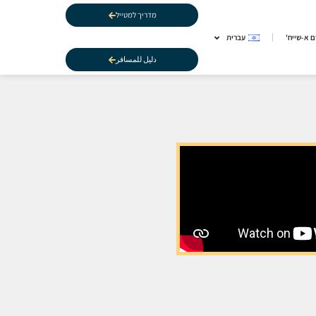
מדריך למטייל
 א-שייח'
עברית
دليل للمسافر