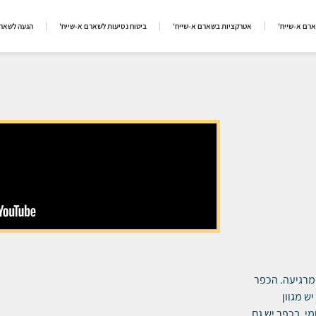
ארם א-שייח'
אטרקציות בשארם א-שייח'
ביטוח נסיעות לשארם א-שייח'
הגעה לשארם
מרגיעה.
הכפר
יש מגוון
מי.
בכפר יש גם