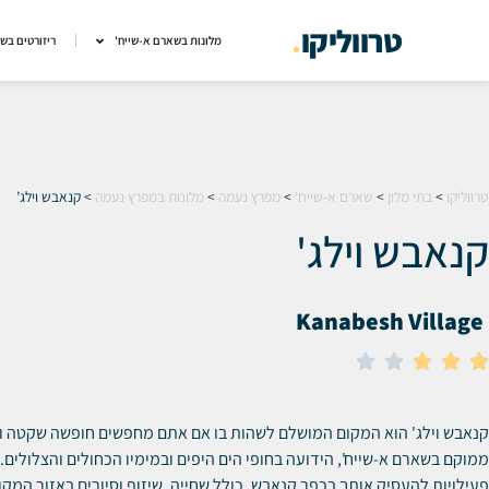
טרווליקו
.
מלונות בשארם א-שייח'
ריזורטים בש
טרווליקו
>
בתי מלון
>
שארם א-שייח'
>
מפרץ נעמה
>
מלונות במפרץ נעמה
>
קנאבש וילג’
קנאבש וילג'
Kanabesh Village





קנאבש וילג' הוא המקום המושלם לשהות בו אם אתם מחפשים חופשה שקטה ו
ממוקם בשארם א-שייח', הידועה בחופי הים היפים ובמימיו הכחולים והצלולים.
פעילויות להעסיק אותך בכפר קנאבש, כולל שחייה, שיזוף וסיורים באזור המקו