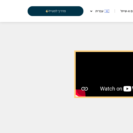
מדריך למטייל
 א-שייח'
עברית