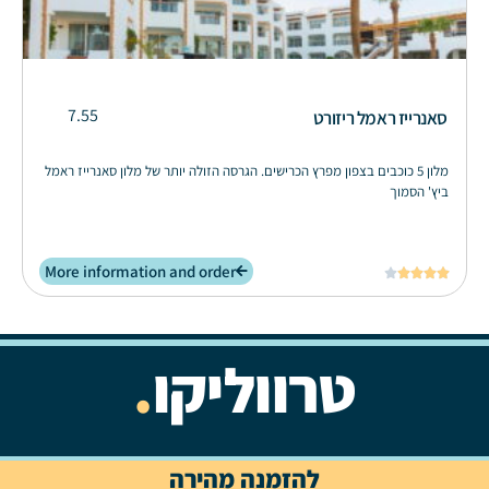
7.55
סאנרייז ראמל ריזורט
מלון 5 כוכבים בצפון מפרץ הכרישים. הגרסה הזולה יותר של מלון סאנרייז ראמל
ביץ' הסמוך
More information and order





טרווליקו
.
להזמנה מהירה
OTW
DESIGN