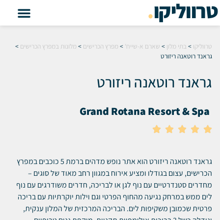
טרווליקו
.
טרווליקו
>
בתי מלון
>
שארם א-שייח'
>
מפרץ הכרישים
>
מלונות במפרץ הכרישים
>
גראנד רוטאנה ריזורט
גראנד רוטאנה ריזורט
Grand Rotana Resort & Spa





גראנד רוטאנה ריזורט הוא אתר נופש מדהים ברמת 5 כוכבים במפרץ
הכרישים, עצום בגודלו ומציע אירוח במגוון רחב מאוד של סוגים –
מחדרים סטנדרטיים עם נוף לגן או לבריכה, חדרים משודרגים עם נוף
לים ממש במרחק נגיעה מהחוף הפרטי וגם וילות יוקרתיות עם בריכה
פרטית שכמובן משקיפות לים. הבריכה המרכזית של המלון ענקית,