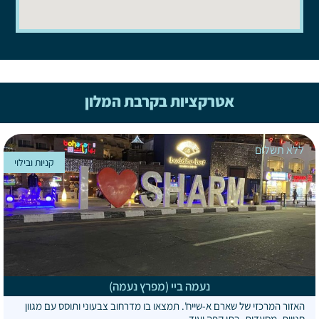
אטרקציות בקרבת המלון
ללא תשלום
קניות ובילוי
נעמה ביי (מפרץ נעמה)
האזור המרכזי של שארם א-שייח'. תמצאו בו מדרחוב צבעוני ותוסס עם מגוון
חנויות, מסעדות, בתי קפה ועוד.