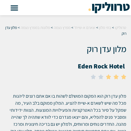
טרווליקו
.
טרווליקו
>
בתי מלון
>
שארם א-שייח'
>
מפרץ נעמה
>
מלונות במפרץ נעמה
>
מלון עדן
רוק
מלון עדן רוק
Eden Rock Hotel





מלון עדן רוק הוא המקום המושלם לשהות בו אם אתם רוצים ליהנות
מכל מה שיש לשארם א-שייח להציע.
המלון ממוקם בלב העיר, מה
שמקל על סיור בכל האטרקציות והפעילויות המוצעות.
הצוות ידידותי
ומסביר פנים להפליא, והם ייצאו מגדרם כדי לוודא שתהיה לך שהייה
מהנה.
החדרים נוחים ומרווחים, ולמלון יש גם בריכה חיצונית ומרכז