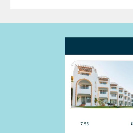
ט
7.55