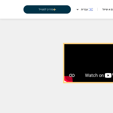
מדריך למטייל
 א-שייח'
עברית