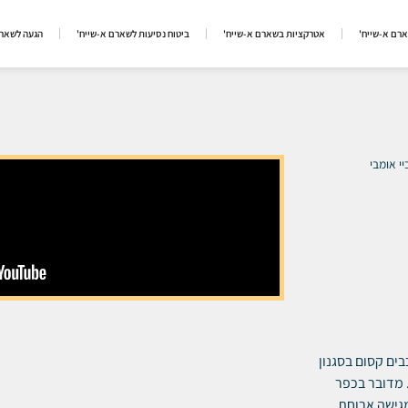
ארם א-שייח'
אטרקציות בשארם א-שייח'
ביטוח נסיעות לשארם א-שייח'
הגעה לשארם
י אומבי
 הוא החוויה הכי קרובה לחושות בשארם א-שייח' – מלון 2 כוכבים קסום בסגנון
 מדובר בכפר
גישה ארוחת