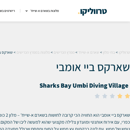
טרווליקו
.
מלונות בשארם א-שייח'
ריזורטים בש
טרווליקו
>
בתי מלון
>
שארם א-שייח'
>
מפרץ הכרישים
>
מלונות במפרץ הכרישים
>
שארקס בי
שארקס ביי אומבי
Sharks Bay Umbi Diving Village





שארקס ביי אומבי
כפרי, עם אירוח אותנטי ומועדון צלילה מקצועי שהוא למעשה ליבו של המקום.
נופש של ממש, עם לינה בבקתות עץ ממש על החוף ומתחם שכולל מסעדה המ