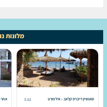
מלונות נ
סאנשיין דייברס קלאב – איל פורט
אתר ה
5.52