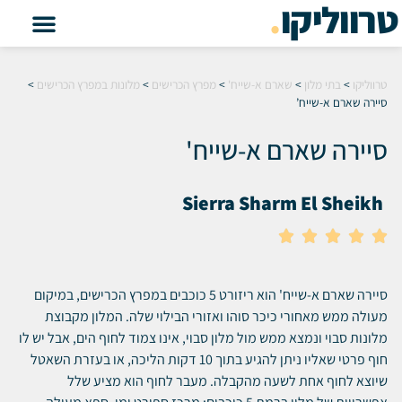
טרווליקו
.
טרווליקו
>
בתי מלון
>
שארם א-שייח'
>
מפרץ הכרישים
>
מלונות במפרץ הכרישים
>
סיירה שארם א-שייח’
סיירה שארם א-שייח'
Sierra Sharm El Sheikh





סיירה שארם א-שייח' הוא ריזורט 5 כוכבים במפרץ הכרישים, במיקום
מעולה ממש מאחורי כיכר סוהו ואזורי הבילוי שלה. המלון מקבוצת
מלונות סבוי ונמצא ממש מול מלון סבוי, אינו צמוד לחוף הים, אבל יש לו
חוף פרטי שאליו ניתן להגיע בתוך 10 דקות הליכה, או בעזרת השאטל
שיוצא לחוף אחת לשעה מהקבלה. מעבר לחוף הוא מציע שלל