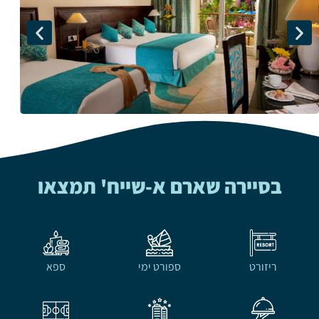
בסיירה שארם א-שייח' תמצאו
ריזורט
ספורט ימי
ספא