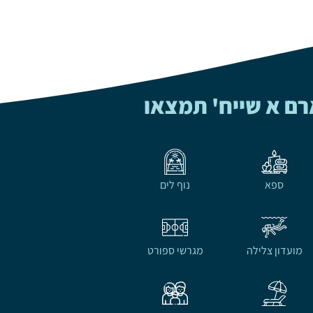
רם א שייח' תמצאו
ספא
נוף לים
מועדון צלילה
מגרשי ספורט