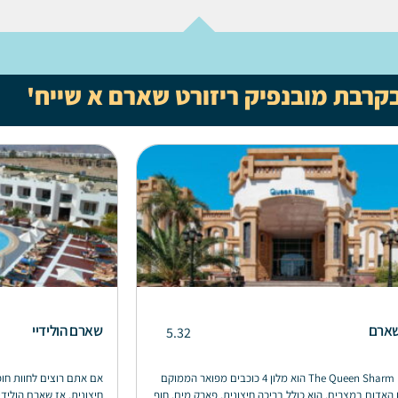
בקרבת מובנפיק ריזורט שארם א שייח'
 שארם
שארם הולידיי
5.32
The Queen Sharm Resort הוא מלון 4 כוכבים מפואר הממוקם
 האדום במצרים. הוא כולל בריכה חיצונית, פארק מים, חוף
חיצונית, אז שארם הולידי