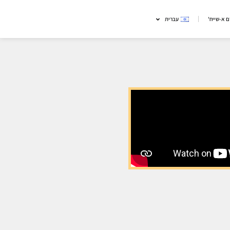
 א-שייח'
עברית