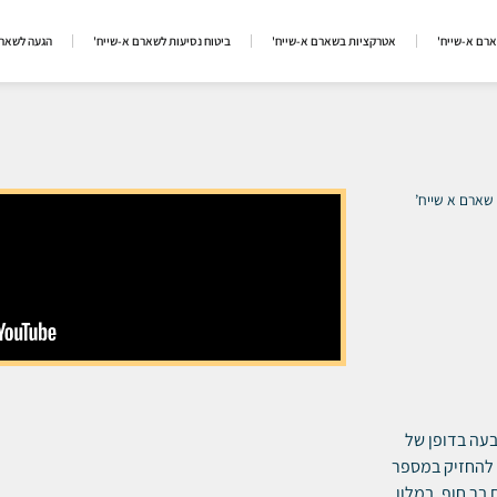
ארם א-שייח'
אטרקציות בשארם א-שייח'
ביטוח נסיעות לשארם א-שייח'
הגעה לשארם
 שארם א שייח’
וכבים, הממוקם על גבעה בדופן של
 להחזיק במספר
 בר חוף. במלון