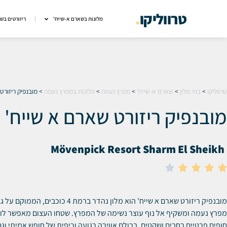
טרווליקו
.
מלונות בשארם א-שייח'
ריזורטים בש
טרווליקו
>
בתי מלון
>
שארם א-שייח'
>
מפרץ נעמה
>
מלונות במפרץ נעמה
>
מובנפיק ריזורט
מובנפיק ריזורט שארם א שייח'
Mövenpick Resort Sharm El Sheikh





מובנפיק ריזורט שארם א שייח' הוא מלון נהדר ברמת 4 כ
מפרץ נעמה ומשקיף אל נוף עוצר נשימה של המפרץ. שטחו העצום מאפשר לו
חופים פרטיים רחבים ושקטים, בכולם אווירה רגועה וכיפית של חופש אמיתי וגם