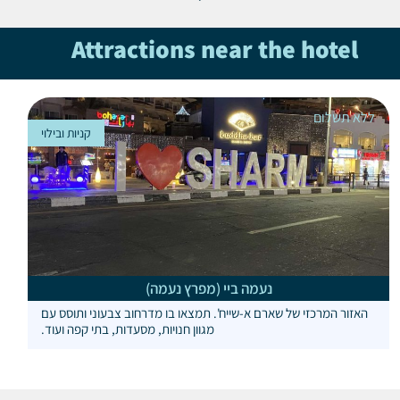
Attractions near the hotel
ללא תשלום
קניות ובילוי
נעמה ביי (מפרץ נעמה)
האזור המרכזי של שארם א-שייח'. תמצאו בו מדרחוב צבעוני ותוסס עם
מגוון חנויות, מסעדות, בתי קפה ועוד.