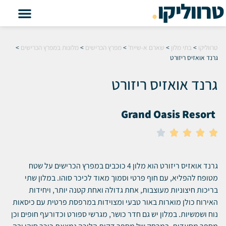
טרווליקו
.
טרווליקו
>
בתי מלון
>
שארם א-שייח'
>
מפרץ הכרישים
>
מלונות במפרץ הכרישים
>
גרנד אואזיס ריזורט
גרנד אואזיס ריזורט
Grand Oasis Resort





גרנד אואזיס ריזורט הוא מלון 4 כוכבים במפרץ הכרישים על שטח
מטופח להפליא, עם חוף פרטי וסמוך מאוד לכיכר סוהו. במלון שתי
בריכות חיצוניות מעוצבות, אחת גדולה ואחת קטנה יותר, ויחידות
האירוח כולן מוארות באור טבעי ומצוידות במרפסת פרטית עם כיסאות
נוח ושמשיות. במלון יש גם חדר כושר, מגרשי ספורט וכדורעף חופים וכן