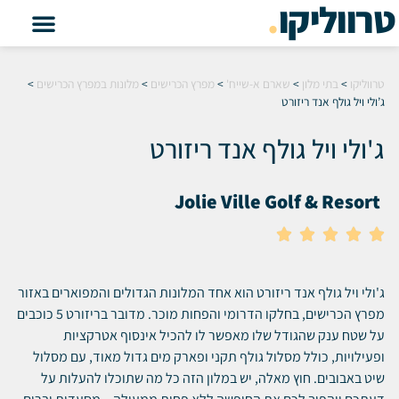
טרווליקו
.
טרווליקו
>
בתי מלון
>
שארם א-שייח'
>
מפרץ הכרישים
>
מלונות במפרץ הכרישים
>
ג’ולי ויל גולף אנד ריזורט
ג'ולי ויל גולף אנד ריזורט
Jolie Ville Golf & Resort





ג'ולי ויל גולף אנד ריזורט הוא אחד המלונות הגדולים והמפוארים באזור
מפרץ הכרישים, בחלקו הדרומי והפחות מוכר. מדובר בריזורט 5 כוכבים
על שטח ענק שהגודל שלו מאפשר לו להכיל אינסוף אטרקציות
ופעילויות, כולל מסלול גולף תקני ופארק מים גדול מאוד, עם מסלול
שיט באבובים. חוץ מאלה, יש במלון הזה כל מה שתוכלו להעלות על