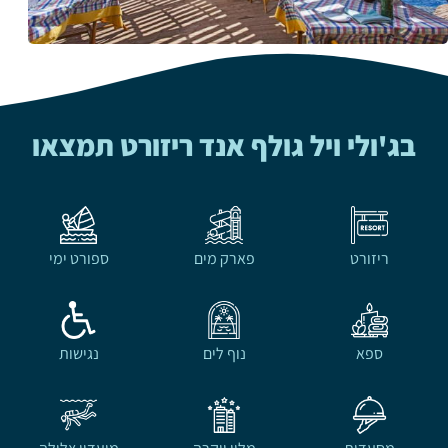
בג'ולי ויל גולף אנד ריזורט תמצאו
ריזורט
פארק מים
ספורט ימי
ספא
נוף לים
נגישות