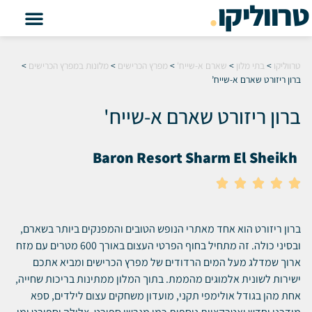
טרווליקו
.
טרווליקו
>
בתי מלון
>
שארם א-שייח'
>
מפרץ הכרישים
>
מלונות במפרץ הכרישים
>
ברון ריזורט שארם א-שייח’
ברון ריזורט שארם א-שייח'
Baron Resort Sharm El Sheikh





ברון ריזורט הוא אחד מאתרי הנופש הטובים והמפנקים ביותר בשארם,
ובסיני כולה. זה מתחיל בחוף הפרטי העצום באורך 600 מטרים עם מזח
ארוך שמדלג מעל המים הרדודים של מפרץ הכרישים ומביא אתכם
ישירות לשונית אלמוגים מהממת. בתוך המלון ממתינות בריכות שחייה,
אחת מהן בגודל אולימפי תקני, מועדון משחקים עצום לילדים, ספא