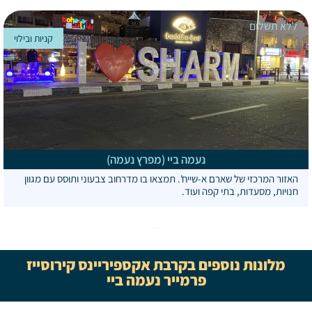
ללא תשלום
קניות ובילוי
נעמה ביי (מפרץ נעמה)
האזור המרכזי של שארם א-שייח'. תמצאו בו מדרחוב צבעוני ותוסס עם מגוון
חנויות, מסעדות, בתי קפה ועוד.
מלונות נוספים בקרבת אקספיריינס קירוסייז
פרמייר נעמה ביי