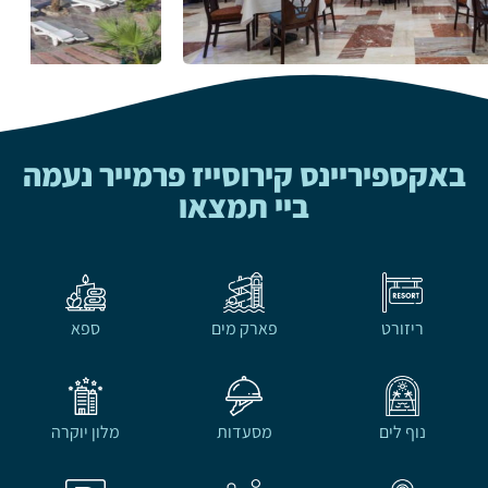
באקספיריינס קירוסייז פרמייר נעמה
ביי תמצאו
ריזורט
פארק מים
ספא
נוף לים
מסעדות
מלון יוקרה