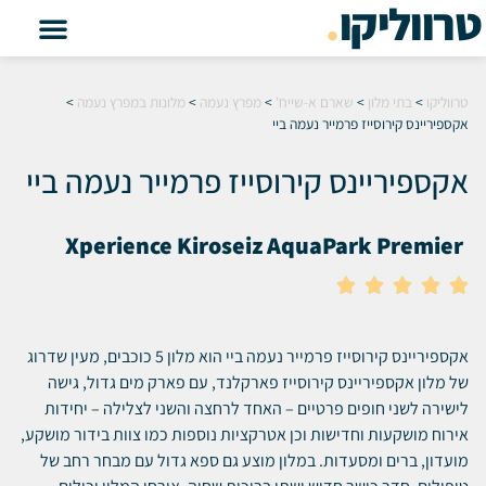
טרווליקו
.
טרווליקו
>
בתי מלון
>
שארם א-שייח'
>
מפרץ נעמה
>
מלונות במפרץ נעמה
>
אקספיריינס קירוסייז פרמייר נעמה ביי
אקספיריינס קירוסייז פרמייר נעמה ביי
Xperience Kiroseiz AquaPark Premier





אקספיריינס קירוסייז פרמייר נעמה ביי הוא מלון 5 כוכבים, מעין שדרוג
של מלון אקספיריינס קירוסייז פארקלנד, עם פארק מים גדול, גישה
לישירה לשני חופים פרטיים – האחד לרחצה והשני לצלילה – יחידות
אירוח מושקעות וחדישות וכן אטרקציות נוספות כמו צוות בידור מושקע,
מועדון, ברים ומסעדות. במלון מוצע גם ספא גדול עם מבחר רחב של