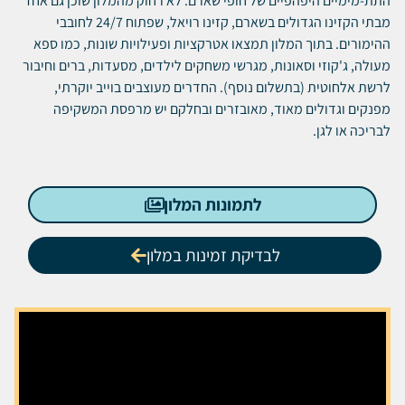
התת-מימיים היפהפיים של חופי שארם. לא רחוק מהמלון שוכן גם אחד
מבתי הקזינו הגדולים בשארם, קזינו רויאל, שפתוח 24/7 לחובבי
ההימורים. בתוך המלון תמצאו אטרקציות ופעילויות שונות, כמו ספא
מעולה, ג'קוזי וסאונות, מגרשי משחקים לילדים, מסעדות, ברים וחיבור
לרשת אלחוטית (בתשלום נוסף). החדרים מעוצבים בוייב יוקרתי,
מפנקים וגדולים מאוד, מאובזרים ובחלקם יש מרפסת המשקיפה
לבריכה או לגן.
לתמונות המלון
לבדיקת זמינות במלון