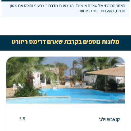
האזור המרכזי של שארם א-שייח'. תמצאו בו מדרחוב צבעוני ותוסס עם מגוון
חנויות, מסעדות, בתי קפה ועוד.
מלונות נוספים בקרבת שארם דרימס ריזורט
5.8
קנאבש וילג'