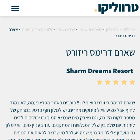
טרווליקו
.
טרווליקו
>
בתי מלון
>
שארם א-שייח'
>
מפרץ נעמה
>
מלונות במפרץ נעמה
>
שארם
דרימס ריזורט
שארם דרימס ריזורט
Sharm Dreams Resort





שארם דרימס ריזורט הוא מלון 5 כוכבים באזור מפרץ נעמה, לא צמוד
לחוף אבל מציע שלל פינוקים אחרים. יש למלון חוף פרטי, במרחק של
מספר דקות הליכה, וגם פארק מים שנמצא סמוך ובו יכולים הילדים
ליהנות יום שלם בין שלל המגלשות והמתקנים. עוד בעניין מים, יש למלון
גם מועדון צלילה מקצועי שמסייע לכל מי שרוצה לראות את הנופים