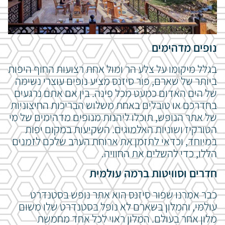
נופים מדהימים
בגלל מיקומו על צלע הר ומול אחת רצועות החוף היפות
ביותר של שארם, פור סיזנס מציע נופים עוצרי נשימה
של הים האדום כמעט מכל פינה.
בין אם אתם נרגעים
בחדרכם או טובלים באחת משלוש הבריכות החיצוניות
של אתר הנופש, תוכלו ליהנות מנופים מדהימים של מי
הטורקיז ושוניות האלמוגים. השקיעות במקום יפות
במיוחד, וכדאי לתזמן את ארוחת הערב שלכם לזמנים
הללו, כדי להשלים את החוויה.
חדרים וסוויטות ברמה עולמית
כבר אמרנו שפור סיזנס הוא אתר נופש בסטנדרט
עולמי, והמלון בשארם לא נופל בסטנדרט שלו משום
מלון אחר בעולם. המלון ראוי לכל אחד מחמשת