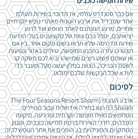
שירות חמישה כוכבים
אם כבר סטנדרט עולמי, אז מדובר בשירות מעולם
אחד שמבדיל את ארבע העונות מאתרי נופש יוקרתיים
אחרים.
מרגע הגעתכם לאתר הנופש ועד לרגע
יציאתכם, יטפל בכם צוות של מקצוענים בעלי תודעת
שירות מדהימה שלא תראו בשום מקום אחר.
בין אם
תצטרכו עזרה בתכנון החופשה, טיולים באזור ונסיעות
או שאתם פשוט רוצים שמישהו יביא לכם משקה קר
לשפת הבריכה, הצוות במלון יעשה מעל ומעבר כדי
לוודא שכל הבקשות שלכם ימולאו.
לסיכום
ארבע העונות (The Four Seasons Resort Sharm
El Sheikh) הוא בחירה אידיאלית עבור מטיילים
המחפשים חווית חופשה יוקרתית ומרגיעה.
מיקומו
המדהים, חדרי האירוח ברמת חמישה כוכבים, ומגוון
המתקנים והפעילויות בו, הופכים את אתר הנופש לכזה
שבו יש מה להציע לכולם.
אז בין אם אתם רוצים לבלות