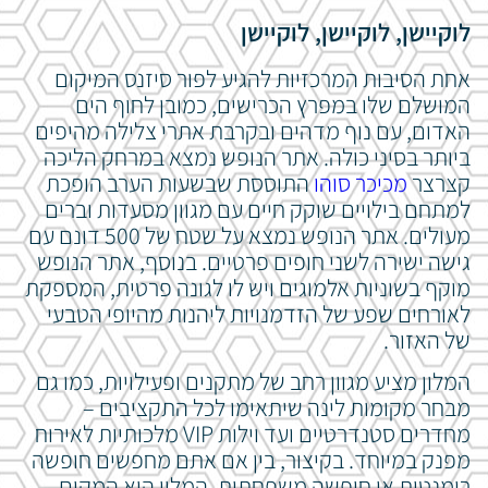
לוקיישן, לוקיישן, לוקיישן
אחת הסיבות המרכזיות להגיע לפור סיזנס המיקום
המושלם שלו במפרץ הכרישים, כמובן לחוף
הים
האדום, עם נוף מדהים ובקרבת אתרי צלילה מהיפים
ביותר בסיני כולה. אתר הנופש נמצא במרחק הליכה
קצרצר
מכיכר סוהו
התוססת שבשעות הערב הופכת
למתחם בילויים שוקק חיים עם מגוון מסעדות וברים
מעולים.
אתר הנופש נמצא על שטח של 500 דונם עם
גישה ישירה לשני חופים פרטיים.
בנוסף, אתר הנופש
מוקף בשוניות אלמוגים ויש לו לגונה פרטית, המספקת
לאורחים שפע של הזדמנויות ליהנות מהיופי הטבעי
של האזור.
המלון מציע מגוון רחב של מתקנים ופעילויות, כמו גם
מבחר מקומות לינה שיתאימו לכל התקציבים –
מחדרים סטנדרטיים ועד וילות VIP מלכותיות לאירוח
מפנק במיוחד.
בקיצור,
בין אם אתם מחפשים חופשה
רומנטית או חופשה משפחתית, המלון הוא המקום