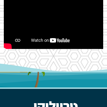
טרווליקו
.