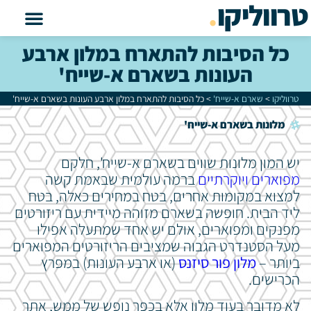
טרווליקו
.
כל הסיבות להתארח במלון ארבע
העונות בשארם א-שייח'
טרווליקו
>
שארם א-שייח'
>
כל הסיבות להתארח במלון ארבע העונות בשארם א-שייח'
מלונות בשארם א-שייח'
יש המון מלונות שווים בשארם א-שייח', חלקם
מפוארים ויוקרתיים
ברמה עולמית שבאמת קשה
למצוא במקומות אחרים, בטח במחירים כאלה, בטח
ליד הבית. חופשה בשארם מזוהה מיידית עם ריזורטים
מפנקים ומפוארים, אולם יש אחד שמתעלה אפילו
מעל הסטנדרט הגבוה שמציבים הריזורטים המפוארים
ביותר –
מלון פור סיזנס
(או ארבע העונות) במפרץ
הכרישים.
לא מדובר בעוד מלון אלא בכפר נופש של ממש, אתר