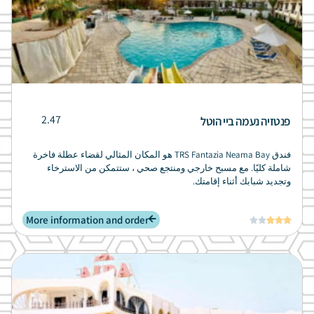
2.47
פנטזיה נעמה ביי הוטל
فندق TRS Fantazia Neama Bay هو المكان المثالي لقضاء عطلة فاخرة
شاملة كليًا. مع مسبح خارجي ومنتجع صحي ، ستتمكن من الاسترخاء
وتجديد شبابك أثناء إقامتك.
More information and order




