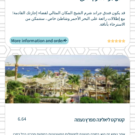
قد يكون فندق جراند شرم الشيخ المكان المثالي لقضاء إجازتك القادمة!
مع إطلالات رائعة على البحر الأحمر وشاطئ خاص ، ستتمكن من
الاسترخاء بأناقة.
More information and order





6.64
קטרקט ליאלינה מפרץ נעמה
אתר נופש זה הוא בחירה מצוינת למטיילים המעוניינים במיקום מרכזי בכל רחבי